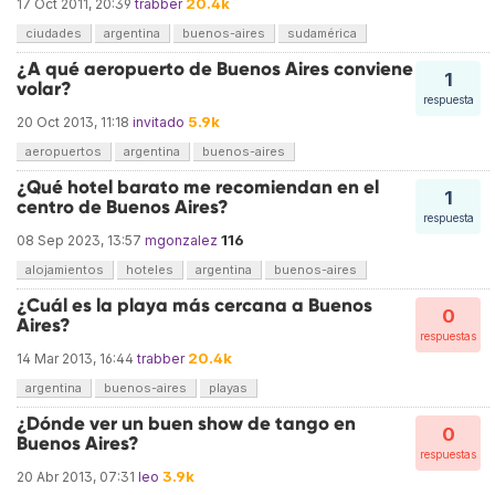
20.4k
17 Oct 2011, 20:39
trabber
ciudades
argentina
buenos-aires
sudamérica
¿A qué aeropuerto de Buenos Aires conviene
1
volar?
respuesta
5.9k
20 Oct 2013, 11:18
invitado
aeropuertos
argentina
buenos-aires
¿Qué hotel barato me recomiendan en el
1
centro de Buenos Aires?
respuesta
116
08 Sep 2023, 13:57
mgonzalez
alojamientos
hoteles
argentina
buenos-aires
¿Cuál es la playa más cercana a Buenos
0
Aires?
respuestas
20.4k
14 Mar 2013, 16:44
trabber
argentina
buenos-aires
playas
¿Dónde ver un buen show de tango en
0
Buenos Aires?
respuestas
3.9k
20 Abr 2013, 07:31
leo