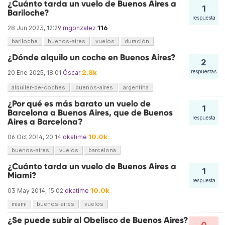
¿Cuánto tarda un vuelo de Buenos Aires a
1
Bariloche?
respuesta
116
28 Jun 2023, 12:29
mgonzalez
bariloche
buenos-aires
vuelos
duración
¿Dónde alquilo un coche en Buenos Aires?
2
2.8k
respuestas
20 Ene 2025, 18:01
Óscar
alquiler-de-coches
buenos-aires
argentina
¿Por qué es más barato un vuelo de
1
Barcelona a Buenos Aires, que de Buenos
respuesta
Aires a Barcelona?
10.0k
06 Oct 2014, 20:14
dkatime
buenos-aires
vuelos
barcelona
¿Cuánto tarda un vuelo de Buenos Aires a
1
Miami?
respuesta
10.0k
03 May 2014, 15:02
dkatime
miami
buenos-aires
vuelos
¿Se puede subir al Obelisco de Buenos Aires?