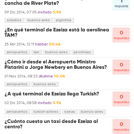
1
cancha de River Plate?
respuesta
5.9k
09 Dic 2014, 07:05
invitado
estadios
buenos-aires
argentina
¿En qué terminal de Ezeiza está la aerolínea
0
TAM?
respuestas
20.4k
25 Abr 2014, 12:11
trabber
aeropuertos
tam
buenos-aires
aerolíneas
¿Cómo ir desde el Aeropuerto Ministro
0
Pistarini a Jorge Newbery en Buenos Aires?
respuestas
10.0k
01 Nov 2014, 08:23
dkatime
aeropuertos
buenos-aires
¿A qué terminal de Ezeiza llega Turkish?
0
5.9k
respuestas
02 Dic 2014, 08:58
invitado
aeropuertos
turkish-airlines
ezeiza
buenos-aires
¿Cuánto cuesta un taxi desde Ezeiza al
0
centro?
respuestas