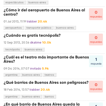
espectáculos
buenos-aires
¿Cómo ir del aeropuerto de Buenos Aires al
0
centro?
respuestas
20.4k
01 Jul 2013, 11:19
trabber
aeropuertos
transporte-público
buenos-aires
¿Cuándo es gratis tecnópolis?
0
10.0k
respuestas
12 Sep 2013, 20:36
dkatime
tecnópolis
buenos-aires
¿Cuál es el teatro más importante de Buenos
1
Aires?
respuesta
5.9k
09 Dic 2014, 07:07
invitado
argentina
buenos-aires
teatros
¿Qué barrios de Buenos Aires son peligrosos?
0
20.4k
respuestas
18 Feb 2014, 13:57
trabber
argentina
buenos-aires
barrios
¿En qué barrio de Buenos Aires queda la