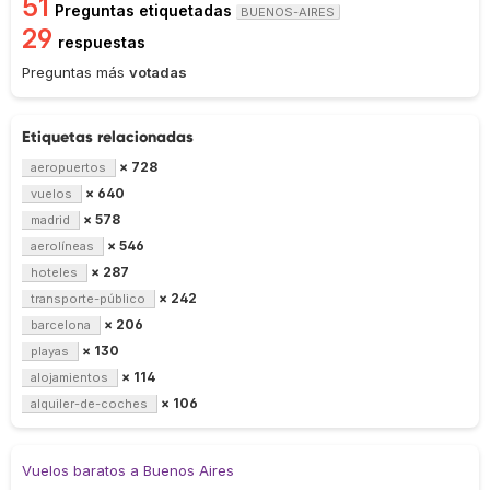
51
Preguntas etiquetadas
BUENOS-AIRES
29
respuestas
Preguntas más
votadas
Etiquetas relacionadas
× 728
aeropuertos
× 640
vuelos
× 578
madrid
× 546
aerolíneas
× 287
hoteles
× 242
transporte-público
× 206
barcelona
× 130
playas
× 114
alojamientos
× 106
alquiler-de-coches
Vuelos baratos a Buenos Aires