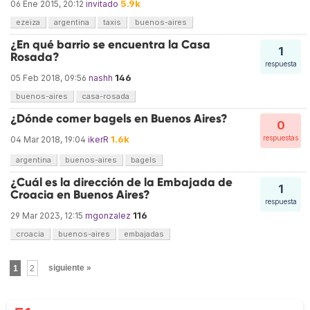
5.9k
06 Ene 2015, 20:12
invitado
ezeiza
argentina
taxis
buenos-aires
¿En qué barrio se encuentra la Casa
1
Rosada?
respuesta
146
05 Feb 2018, 09:56
nashh
buenos-aires
casa-rosada
¿Dónde comer bagels en Buenos Aires?
0
1.6k
respuestas
04 Mar 2018, 19:04
ikerR
argentina
buenos-aires
bagels
¿Cuál es la dirección de la Embajada de
1
Croacia en Buenos Aires?
respuesta
116
29 Mar 2023, 12:15
mgonzalez
croacia
buenos-aires
embajadas
1
2
siguiente »