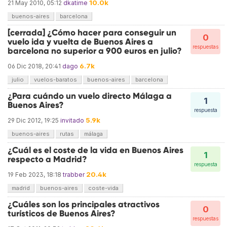
10.0k
21 May 2010, 05:12
dkatime
buenos-aires
barcelona
[cerrada] ¿Cómo hacer para conseguir un
0
vuelo ida y vuelta de Buenos Aires a
respuestas
barcelona no superior a 900 euros en julio?
6.7k
06 Dic 2018, 20:41
dago
julio
vuelos-baratos
buenos-aires
barcelona
¿Para cuándo un vuelo directo Málaga a
1
Buenos Aires?
respuesta
5.9k
29 Dic 2012, 19:25
invitado
buenos-aires
rutas
málaga
¿Cuál es el coste de la vida en Buenos Aires
1
respecto a Madrid?
respuesta
20.4k
19 Feb 2023, 18:18
trabber
madrid
buenos-aires
coste-vida
¿Cuáles son los principales atractivos
0
turísticos de Buenos Aires?
respuestas