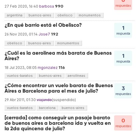
0
990
respuestas
27 Feb 2020, 16:40
barbosa
argentina
buenos-aires
obelisco
monumentos
¿En qué barrio está el Obelisco?
1
192
respuesta
26 Nov 2020, 01:14
Jose7
obelisco
buenos-aires
monumentos
¿Cuál es la aerolínea más barata de Buenos
1
Aires?
respuesta
116
18 Jul 2023, 08:05
mgonzalez
vuelos-baratos
buenos-aires
aerolíneas
¿Cómo encontrar un vuelo barato de Buenos
3
Aires a Barcelona para el mes de julio?
respuestas
29 Abr 2011, 01:30
viajando
(suspendido)
vuelos-baratos
barcelona
buenos-aires
[cerrada] como conseguir un pasaje barato
0
de buenos aires a barcelona ida y vuelta en
respuestas
la 2da quincena de julio?