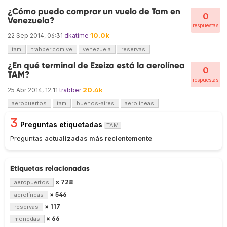
¿Cómo puedo comprar un vuelo de Tam en
0
Venezuela?
respuestas
10.0k
22 Sep 2014, 06:31
dkatime
tam
trabber.com.ve
venezuela
reservas
¿En qué terminal de Ezeiza está la aerolínea
0
TAM?
respuestas
20.4k
25 Abr 2014, 12:11
trabber
aeropuertos
tam
buenos-aires
aerolíneas
3
Preguntas etiquetadas
TAM
Preguntas
actualizadas más recientemente
Etiquetas relacionadas
× 728
aeropuertos
× 546
aerolíneas
× 117
reservas
× 66
monedas