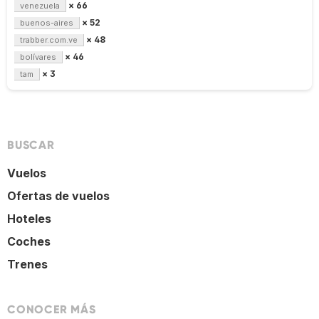
× 66
venezuela
× 52
buenos-aires
× 48
trabber.com.ve
× 46
bolívares
× 3
tam
BUSCAR
Vuelos
Ofertas de vuelos
Hoteles
Coches
Trenes
CONOCER MÁS