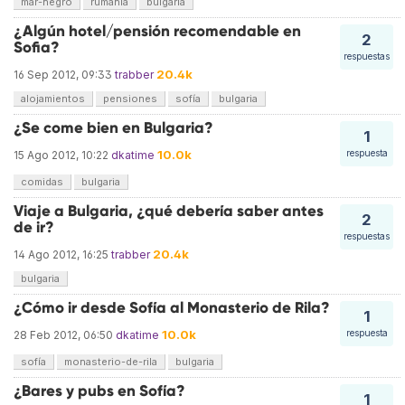
mar-negro
rumanía
bulgaria
¿Algún hotel/pensión recomendable en
2
Sofia?
respuestas
20.4k
16 Sep 2012, 09:33
trabber
alojamientos
pensiones
sofía
bulgaria
¿Se come bien en Bulgaria?
1
10.0k
respuesta
15 Ago 2012, 10:22
dkatime
comidas
bulgaria
Viaje a Bulgaria, ¿qué debería saber antes
2
de ir?
respuestas
20.4k
14 Ago 2012, 16:25
trabber
bulgaria
¿Cómo ir desde Sofía al Monasterio de Rila?
1
10.0k
respuesta
28 Feb 2012, 06:50
dkatime
sofía
monasterio-de-rila
bulgaria
¿Bares y pubs en Sofía?
1