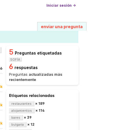
Iniciar sesión →
enviar una pregunta
5
Preguntas etiquetadas
SOFÍA
6
respuestas
16
Preguntas
actualizadas más
recientemente
4k
Etiquetas relacionadas
× 189
restaurantes
0k
× 114
alojamientos
× 39
bares
0k
× 12
bulgaria