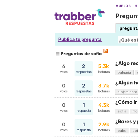
VUELOS
H
Pregunt
pregunt
Publica tu pregunta
Preguntas de sofía
¿Algo re
4
2
5.3k
votos
respuestas
lecturas
bulgaria
¿Algún h
0
2
3.7k
votos
respuestas
lecturas
alojamiento
¿Cómo ir 
0
1
4.3k
votos
respuesta
lecturas
sofía
mon
¿Bares y
0
1
2.9k
votos
respuesta
lecturas
pubs
sof