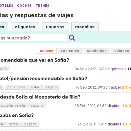
OTELES
COCHES
TRENES
as y respuestas de viajes
as
etiquetas
usuarios
medallas
activas
recientes
candentes
votadas
comendable que ver en Sofía?
1
sofía
06 Sep 2023, 11:32
mgonzalez
otel/pensión recomendable en Sofia?
20.
s
pensiones
sofía
bulgaria
16 Sep 2012, 09:33
trabber
desde Sofía al Monasterio de Rila?
10.
asterio-de-rila
bulgaria
28 Feb 2012, 06:50
dkatime
 pubs en Sofía?
10.
ía
bares
bulgaria
24 Dic 2011, 13:14
dkatime