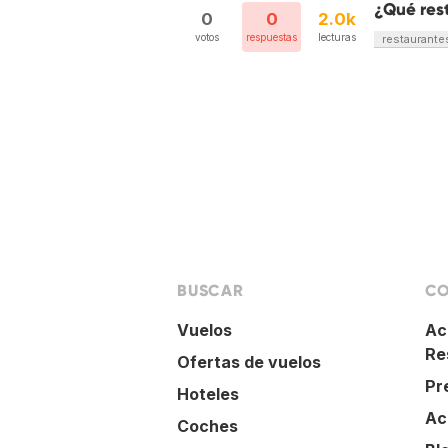
¿Qué res
0
0
2.0k
votos
respuestas
lecturas
restaurante
BUSCAR
CO
Vuelos
Ac
Re
Ofertas de vuelos
Pr
Hoteles
Ac
Coches