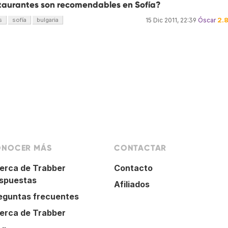
taurantes son recomendables en Sofía?
2.
s
sofía
bulgaria
15 Dic 2011, 22:39
Óscar
NOCER MÁS
CONTACTAR
erca de Trabber
Contacto
spuestas
Afiliados
eguntas frecuentes
erca de Trabber