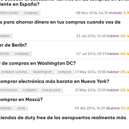
idente en España?
5.
reino-unido
compras
08 Nov 2014, 04:10
invitado
s para ahorrar dinero en tus compras cuando vas de
20.
mpras
23 Jul 2014, 14:45
trabber
r de Berlín?
20.
berlín
compras
07 Jul 2014, 09:21
trabber
r de compras en Washington DC?
20.
estados-unidos
washington
compras
31 May 2014, 10:55
trabber
omprar electrónica más barata en Nueva York?
20.
ectrónicos
compras
nueva-york
21 May 2014, 13:59
trabber
comprar en Moscú?
10.
ompras
rusia
09 Abr 2014, 14:29
dkatime
 tiendas de duty free de los aeropuertos realmente más