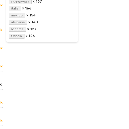
× 167
nueva-york
0k
× 166
italia
× 154
méxico
× 140
alemania
× 127
londres
9k
× 126
francia
1k
9k
6
1k
1k