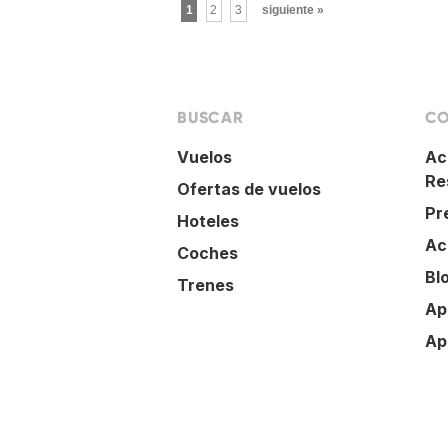
1
2
3
siguiente »
BUSCAR
CO
Vuelos
Ac
Re
Ofertas de vuelos
Pr
Hoteles
Ac
Coches
Bl
Trenes
Ap
Ap