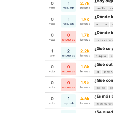
¿Hay algú
0
1
2.7k
votos
respuesta
lecturas
sevilla
c
¿Dónde i
0
1
1.9k
votos
respuesta
lecturas
andorra
¿Dónde i
0
0
1.7k
votos
respuestas
lecturas
islas-canari
¿Qué se 
1
2
2.2k
vote
respuestas
lecturas
turquía
e
¿Qué out
0
0
1.8k
votos
respuestas
lecturas
df
méxic
¿Qué comp
0
0
1.9k
votos
respuestas
lecturas
belice
c
¿Es más 
0
1
4.6k
votos
respuesta
lecturas
islas-canari
¿Se pued