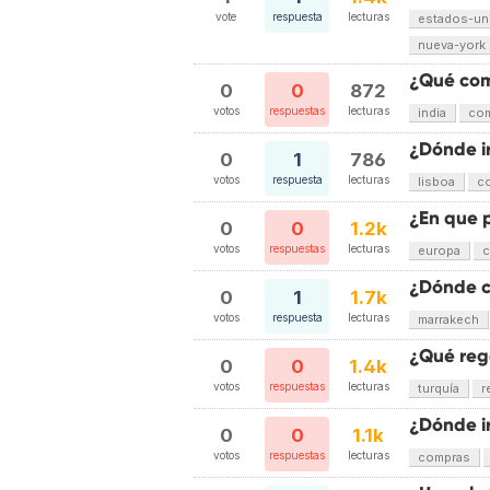
vote
respuesta
lecturas
estados-un
nueva-york
¿Qué com
0
0
872
votos
respuestas
lecturas
india
co
¿Dónde i
0
1
786
votos
respuesta
lecturas
lisboa
c
¿En que 
0
0
1.2k
votos
respuestas
lecturas
europa
c
¿Dónde c
0
1
1.7k
votos
respuesta
lecturas
marrakech
¿Qué reg
0
0
1.4k
votos
respuestas
lecturas
turquía
r
¿Dónde i
0
0
1.1k
votos
respuestas
lecturas
compras