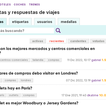
OTELES
COCHES
TRENES
as y respuestas de viajes
as
etiquetas
usuarios
medallas
activas
recientes
candentes
votadas
son los mejores mercados y centros comerciales en
?
1.
centros-comerciales
tailandia
compras
11 Dic 2022, 10:17
gabriel
ares de compras debo visitar en Londres?
1.
compras
londres
07 Dic 2022, 13:19
gabriel
ets hay en París?
10.
arís
outlets
compras
17 Ene 2021, 19:40
dkatime
let es mejor Woodbury o Jersey Gardens?