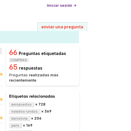
Iniciar sesión →
enviar una pregunta
66
Preguntas etiquetadas
COMPRAS
65
respuestas
5k
Preguntas
realizadas más
recientemente
Etiquetas relacionadas
5k
× 728
aeropuertos
× 369
estados-unidos
0k
× 206
barcelona
× 169
parís