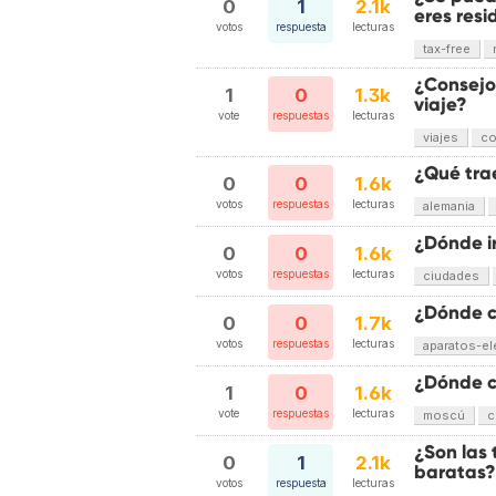
0
1
2.1k
eres res
votos
respuesta
lecturas
tax-free
¿Consejo
1
0
1.3k
viaje?
vote
respuestas
lecturas
viajes
co
¿Qué trae
0
0
1.6k
votos
respuestas
lecturas
alemania
¿Dónde i
0
0
1.6k
votos
respuestas
lecturas
ciudades
¿Dónde c
0
0
1.7k
votos
respuestas
lecturas
aparatos-el
¿Dónde 
1
0
1.6k
vote
respuestas
lecturas
moscú
c
¿Son las
0
1
2.1k
baratas?
votos
respuesta
lecturas