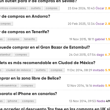
n outlet para ir de compras en Sevilla?
2.
entros-comerciales
outlets
compras
23 Ene 2026, 10:43
Óscar
r de compras en Andorra?
2.
compras
20 Feb 2025, 12:34
Óscar
r de compras en Tenerife?
1.
as
compras
tenerife
19 Nov 2015, 18:11
gabriel
puede comprar en el Gran Bazar de Estambul?
6.
stambul
compras
24 Oct 2015, 07:54
dago
lets es más recomendable en Ciudad de México?
5.
o
ciudad-de-méxico
outlets
compras
11 Dic 2014, 08:29
invitado
rar en la zona libre de Belice?
5.
entroamérica
compras
12 Nov 2014, 16:16
invitado
barato el iPhone en canarias?
4
as
iphone
compras
13 Nov 2014, 09:53
Nadia
e acceder al descuento Tax free en las compras en UK si