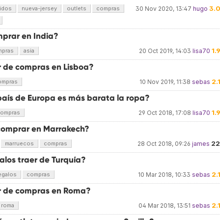
3.
idos
nueva-jersey
outlets
compras
30 Nov 2020, 13:47
hugo
prar en India?
1.
mpras
asia
20 Oct 2019, 14:03
lisa70
r de compras en Lisboa?
2.
ompras
10 Nov 2019, 11:38
sebas
país de Europa es más barata la ropa?
1.
ompras
29 Oct 2018, 17:08
lisa70
omprar en Marrakech?
22
marruecos
compras
28 Oct 2018, 09:26
james
alos traer de Turquía?
2.
egalos
compras
10 Mar 2018, 10:33
sebas
r de compras en Roma?
2.
roma
04 Mar 2018, 13:51
sebas