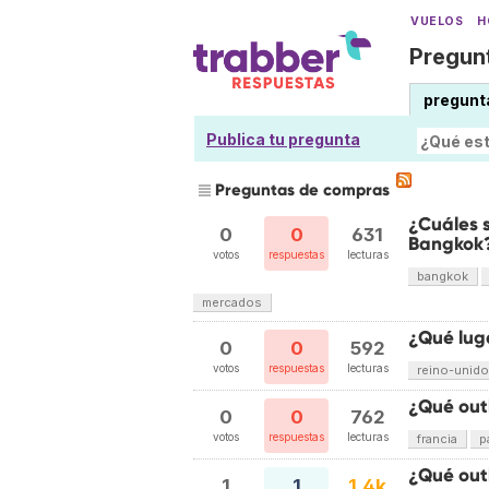
VUELOS
H
Pregunt
pregunt
Publica tu pregunta
Preguntas de compras
¿Cuáles 
0
0
631
Bangkok
votos
respuestas
lecturas
bangkok
mercados
¿Qué lug
0
0
592
votos
respuestas
lecturas
reino-unido
¿Qué outl
0
0
762
votos
respuestas
lecturas
francia
p
¿Qué out
1
1
1.4k