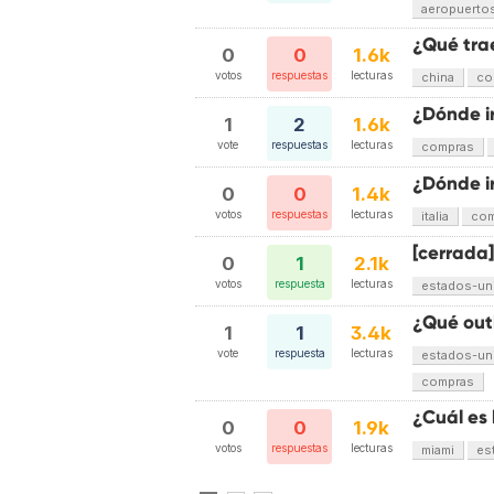
aeropuerto
¿Qué tra
0
0
1.6k
votos
respuestas
lecturas
china
co
¿Dónde i
1
2
1.6k
vote
respuestas
lecturas
compras
¿Dónde i
0
0
1.4k
votos
respuestas
lecturas
italia
com
[cerrada]
0
1
2.1k
votos
respuesta
lecturas
estados-un
¿Qué out
1
1
3.4k
vote
respuesta
lecturas
estados-un
compras
¿Cuál es 
0
0
1.9k
votos
respuestas
lecturas
miami
es