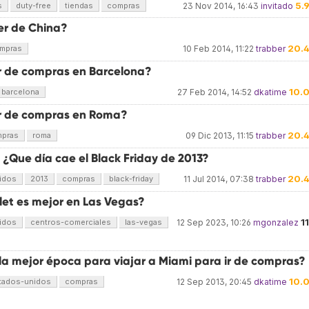
5.
s
duty-free
tiendas
compras
23 Nov 2014, 16:43
invitado
er de China?
20.
mpras
10 Feb 2014, 11:22
trabber
r de compras en Barcelona?
10.
barcelona
27 Feb 2014, 14:52
dkatime
r de compras en Roma?
20.
pras
roma
09 Dic 2013, 11:15
trabber
 ¿Que día cae el Black Friday de 2013?
20.
idos
2013
compras
black-friday
11 Jul 2014, 07:38
trabber
let es mejor en Las Vegas?
1
idos
centros-comerciales
las-vegas
12 Sep 2023, 10:26
mgonzalez
la mejor época para viajar a Miami para ir de compras?
10.
tados-unidos
compras
12 Sep 2013, 20:45
dkatime