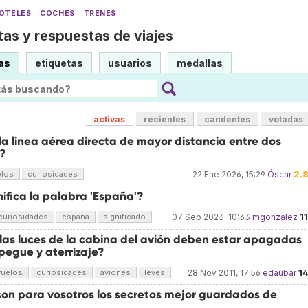
OTELES
COCHES
TRENES
as y respuestas de viajes
as
etiquetas
usuarios
medallas
activas
recientes
candentes
votadas
la linea aérea directa de mayor distancia entre dos
?
2.
elos
curiosidades
22 Ene 2026, 15:29
Óscar
ifica la palabra 'España'?
1
curiosidades
españa
significado
07 Sep 2023, 10:33
mgonzalez
 las luces de la cabina del avión deben estar apagadas
pegue y aterrizaje?
1
vuelos
curiosidades
aviones
leyes
28 Nov 2011, 17:56
edaubar
son para vosotros los secretos mejor guardados de