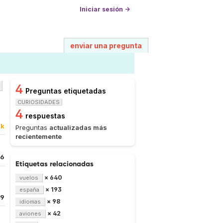
Iniciar sesión →
enviar una pregunta
4
Preguntas etiquetadas
CURIOSIDADES
4
respuestas
8k
Preguntas
actualizadas más
recientemente
16
Etiquetas relacionadas
× 640
vuelos
× 193
españa
49
× 98
idiomas
× 42
aviones