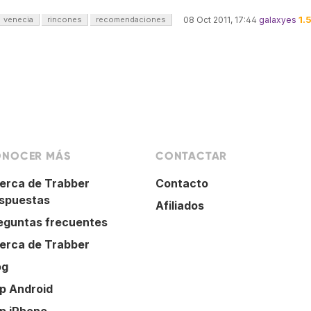
1.
venecia
rincones
recomendaciones
08 Oct 2011, 17:44
galaxyes
NOCER MÁS
CONTACTAR
erca de Trabber
Contacto
spuestas
Afiliados
eguntas frecuentes
erca de Trabber
og
p Android