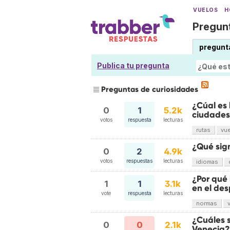
VUELOS
H
Pregunt
pregunt
Publica tu pregunta
Preguntas de curiosidades
¿Cúal es 
0
1
5.2k
ciudades
votos
respuesta
lecturas
rutas
vu
¿Qué sign
0
2
4.9k
votos
respuestas
lecturas
idiomas
¿Por qué
1
1
3.1k
en el des
vote
respuesta
lecturas
normas
¿Cuáles 
0
0
2.1k
Venecia?