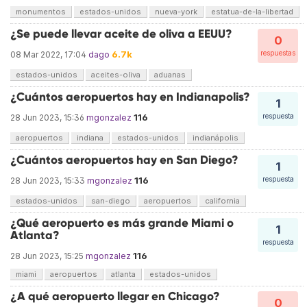
monumentos
estados-unidos
nueva-york
estatua-de-la-libertad
¿Se puede llevar aceite de oliva a EEUU?
0
6.7k
respuestas
08 Mar 2022, 17:04
dago
estados-unidos
aceites-oliva
aduanas
¿Cuántos aeropuertos hay en Indianapolis?
1
116
respuesta
28 Jun 2023, 15:36
mgonzalez
aeropuertos
indiana
estados-unidos
indianápolis
¿Cuántos aeropuertos hay en San Diego?
1
116
respuesta
28 Jun 2023, 15:33
mgonzalez
estados-unidos
san-diego
aeropuertos
california
¿Qué aeropuerto es más grande Miami o
1
Atlanta?
respuesta
116
28 Jun 2023, 15:25
mgonzalez
miami
aeropuertos
atlanta
estados-unidos
¿A qué aeropuerto llegar en Chicago?
0