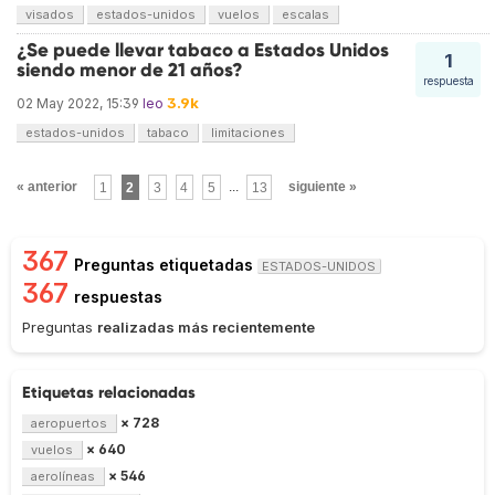
visados
estados-unidos
vuelos
escalas
¿Se puede llevar tabaco a Estados Unidos
1
siendo menor de 21 años?
respuesta
3.9k
02 May 2022, 15:39
leo
estados-unidos
tabaco
limitaciones
« anterior
1
2
3
4
5
...
13
siguiente »
367
Preguntas etiquetadas
ESTADOS-UNIDOS
367
respuestas
Preguntas
realizadas más recientemente
Etiquetas relacionadas
× 728
aeropuertos
× 640
vuelos
× 546
aerolíneas