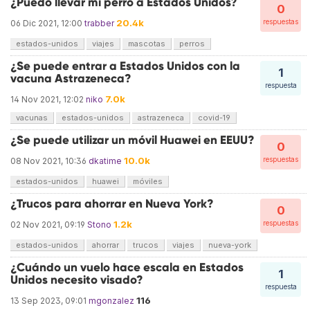
¿Puedo llevar mi perro a Estados Unidos?
0
20.4k
respuestas
06 Dic 2021, 12:00
trabber
estados-unidos
viajes
mascotas
perros
¿Se puede entrar a Estados Unidos con la
1
vacuna Astrazeneca?
respuesta
7.0k
14 Nov 2021, 12:02
niko
vacunas
estados-unidos
astrazeneca
covid-19
¿Se puede utilizar un móvil Huawei en EEUU?
0
10.0k
respuestas
08 Nov 2021, 10:36
dkatime
estados-unidos
huawei
móviles
¿Trucos para ahorrar en Nueva York?
0
1.2k
respuestas
02 Nov 2021, 09:19
Stono
estados-unidos
ahorrar
trucos
viajes
nueva-york
¿Cuándo un vuelo hace escala en Estados
1
Unidos necesito visado?
respuesta
116
13 Sep 2023, 09:01
mgonzalez