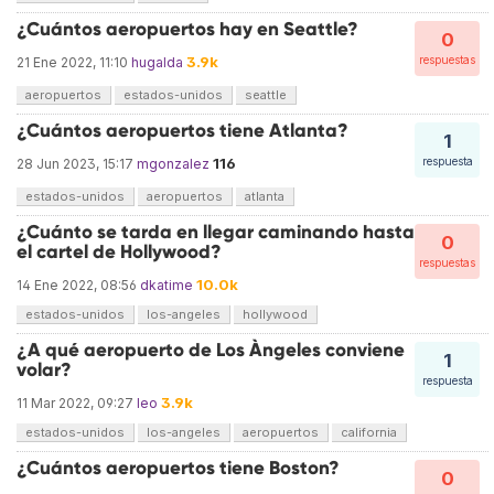
¿Cuántos aeropuertos hay en Seattle?
0
3.9k
respuestas
21 Ene 2022, 11:10
hugalda
aeropuertos
estados-unidos
seattle
¿Cuántos aeropuertos tiene Atlanta?
1
116
respuesta
28 Jun 2023, 15:17
mgonzalez
estados-unidos
aeropuertos
atlanta
¿Cuánto se tarda en llegar caminando hasta
0
el cartel de Hollywood?
respuestas
10.0k
14 Ene 2022, 08:56
dkatime
estados-unidos
los-angeles
hollywood
¿A qué aeropuerto de Los Àngeles conviene
1
volar?
respuesta
3.9k
11 Mar 2022, 09:27
leo
estados-unidos
los-angeles
aeropuertos
california
¿Cuántos aeropuertos tiene Boston?
0