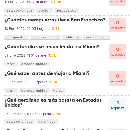
10.0k
respuestas
11 Ene 2022, 08:17
dkatime
estados-unidos
boston
aeropuertos
¿Cuántos aeropuertos tiene San Francisco?
0
3.9k
respuestas
10 Ene 2022, 09:03
hugalda
aeropuertos
estados-unidos
california
san-francisco
¿Cuántos días se recomienda ir a Miami?
0
1.5k
respuestas
09 Ene 2022, 11:01
gabriel
miami
estados-unidos
¿Qué saber antes de viajar a Miami?
0
1.5k
respuestas
09 Ene 2022, 10:59
gabriel
miami
estados-unidos
viajes
¿Qué aerolínea es más barata en Estados
1
Unidos?
respuesta
3.9k
06 Ene 2022, 09:36
hugalda
estados-unidos
aerolíneas