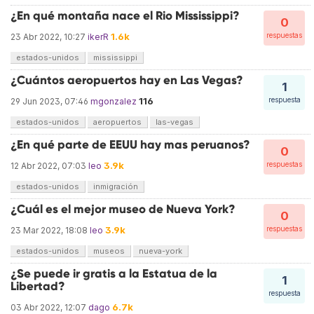
¿En qué montaña nace el Rio Mississippi?
0
1.6k
respuestas
23 Abr 2022, 10:27
ikerR
estados-unidos
mississippi
¿Cuántos aeropuertos hay en Las Vegas?
1
116
respuesta
29 Jun 2023, 07:46
mgonzalez
estados-unidos
aeropuertos
las-vegas
¿En qué parte de EEUU hay mas peruanos?
0
3.9k
respuestas
12 Abr 2022, 07:03
leo
estados-unidos
inmigración
¿Cuál es el mejor museo de Nueva York?
0
3.9k
respuestas
23 Mar 2022, 18:08
leo
estados-unidos
museos
nueva-york
¿Se puede ir gratis a la Estatua de la
1
Libertad?
respuesta
6.7k
03 Abr 2022, 12:07
dago