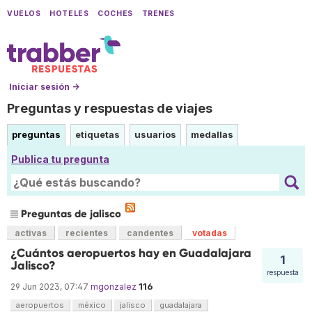
VUELOS
HOTELES
COCHES
TRENES
Iniciar sesión →
Preguntas y respuestas de viajes
preguntas
etiquetas
usuarios
medallas
Publica tu pregunta
Preguntas de jalisco
activas
recientes
candentes
votadas
¿Cuántos aeropuertos hay en Guadalajara
1
Jalisco?
respuesta
116
29 Jun 2023, 07:47
mgonzalez
aeropuertos
méxico
jalisco
guadalajara