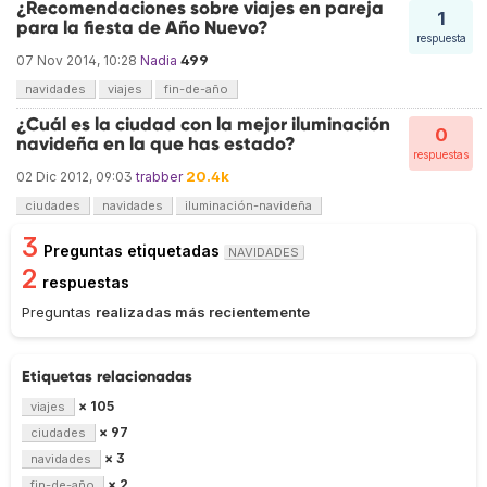
¿Recomendaciones sobre viajes en pareja
1
para la fiesta de Año Nuevo?
respuesta
499
07 Nov 2014, 10:28
Nadia
navidades
viajes
fin-de-año
¿Cuál es la ciudad con la mejor iluminación
0
navideña en la que has estado?
respuestas
20.4k
02 Dic 2012, 09:03
trabber
ciudades
navidades
iluminación-navideña
3
Preguntas etiquetadas
NAVIDADES
2
respuestas
Preguntas
realizadas más recientemente
Etiquetas relacionadas
× 105
viajes
× 97
ciudades
× 3
navidades
× 2
fin-de-año