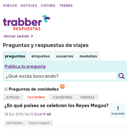
VUELOS
HOTELES
COCHES
TRENES
Iniciar sesión →
Preguntas y respuestas de viajes
preguntas
etiquetas
usuarios
medallas
Publica tu pregunta
Preguntas de navidades
activas
recientes
candentes
votadas
¿En qué países se celebran los Reyes Magos?
1
41
respuesta
18 Dic 2019, 06:12
Erick19
navidades
reyes-magos