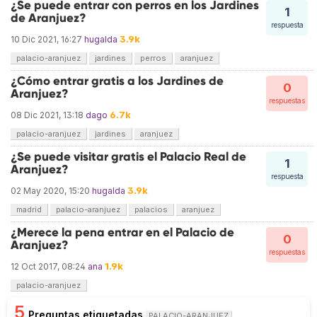
¿Se puede entrar con perros en los Jardines
1
de Aranjuez?
respuesta
3.9k
10 Dic 2021, 16:27
hugalda
palacio-aranjuez
jardines
perros
aranjuez
¿Cómo entrar gratis a los Jardines de
0
Aranjuez?
respuestas
6.7k
08 Dic 2021, 13:18
dago
palacio-aranjuez
jardines
aranjuez
¿Se puede visitar gratis el Palacio Real de
1
Aranjuez?
respuesta
3.9k
02 May 2020, 15:20
hugalda
madrid
palacio-aranjuez
palacios
aranjuez
¿Merece la pena entrar en el Palacio de
0
Aranjuez?
respuestas
1.9k
12 Oct 2017, 08:24
ana
palacio-aranjuez
5
Preguntas etiquetadas
PALACIO-ARANJUEZ