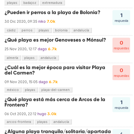
playas
badajoz
extremadura
¿Pueden ir perros a la playa de Bolonia?
1
7.0k
respuesta
30 Dic 2020, 09:35
niko
cádiz
perros
playas
bolonia
andalucía
¿Qué playa es mejor Genoveses o Mónsul?
0
6.7k
respuestas
25 Nov 2020, 12:17
dago
almería
playas
andalucía
¿Cuál es la mejor época para visitar Playa
0
del Carmen?
respuestas
6.7k
09 Nov 2020, 15:05
dago
méxico
playas
playa-del-carmen
¿Qué playa está más cerca de Arcos de la
1
Frontera?
respuesta
3.0k
06 Oct 2020, 22:12
hugo
arcos-frontera
playas
andalucía
¿Alguna playa tranquila/solitaria/apartada