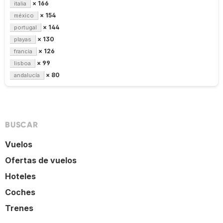
× 166
italia
× 154
méxico
× 144
portugal
× 130
playas
× 126
francia
× 99
lisboa
× 80
andalucía
BUSCAR
Vuelos
Ofertas de vuelos
Hoteles
Coches
Trenes