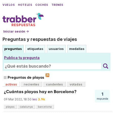
VUELOS
HOTELES
COCHES
TRENES
Iniciar sesión →
Preguntas y respuestas de viajes
preguntas
etiquetas
usuarios
medallas
Publica tu pregunta
Preguntas de playas
activas
recientes
candentes
votadas
¿Cuántas playas hay en Barcelona?
1
3.9k
respuesta
09 Mar 2022, 18:30
leo
playas
catalunya
barcelona