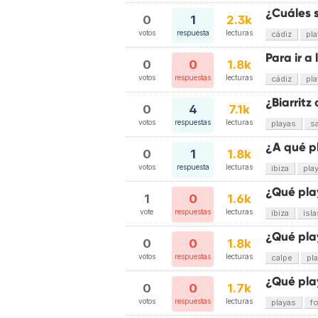
¿Cuáles 
0
1
2.3k
votos
respuesta
lecturas
cádiz
pl
Para ir a
0
0
1.8k
votos
respuestas
lecturas
cádiz
pl
¿Biarritz
0
4
7.1k
votos
respuestas
lecturas
playas
s
¿A qué p
0
1
1.8k
votos
respuesta
lecturas
ibiza
pla
¿Qué play
1
0
1.6k
vote
respuestas
lecturas
ibiza
isl
¿Qué pla
0
0
1.8k
votos
respuestas
lecturas
calpe
pl
¿Qué pla
0
0
1.7k
votos
respuestas
lecturas
playas
f