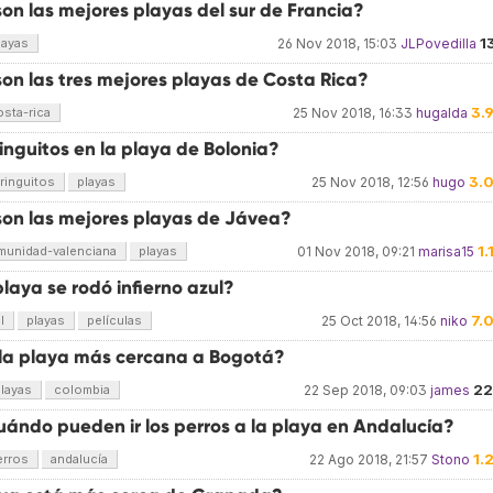
on las mejores playas del sur de Francia?
1
layas
26 Nov 2018, 15:03
JLPovedilla
on las tres mejores playas de Costa Rica?
3.
osta-rica
25 Nov 2018, 16:33
hugalda
inguitos en la playa de Bolonia?
3.
ringuitos
playas
25 Nov 2018, 12:56
hugo
son las mejores playas de Jávea?
1.
munidad-valenciana
playas
01 Nov 2018, 09:21
marisa15
laya se rodó infierno azul?
7.
l
playas
películas
25 Oct 2018, 14:56
niko
 la playa más cercana a Bogotá?
22
layas
colombia
22 Sep 2018, 09:03
james
uándo pueden ir los perros a la playa en Andalucía?
1.
erros
andalucía
22 Ago 2018, 21:57
Stono