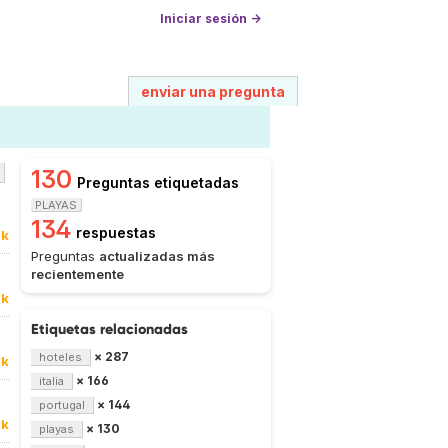
Iniciar sesión →
enviar una pregunta
130
Preguntas etiquetadas
PLAYAS
134
respuestas
0k
Preguntas
actualizadas más
recientemente
0k
Etiquetas relacionadas
× 287
hoteles
0k
× 166
italia
× 144
portugal
9k
× 130
playas