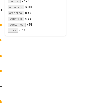
× 126
francia
× 80
andalucía
31
× 68
argentina
× 62
colombia
× 59
9k
costa-rica
× 58
roma
0k
1k
0k
6
2k