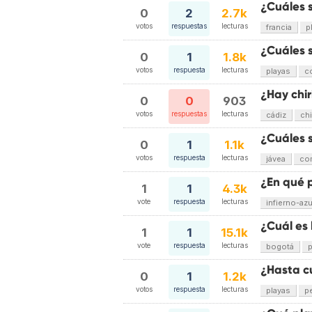
¿Cuáles s
0
2
2.7k
votos
respuestas
lecturas
francia
p
¿Cuáles s
0
1
1.8k
votos
respuesta
lecturas
playas
c
¿Hay chir
0
0
903
votos
respuestas
lecturas
cádiz
chi
¿Cuáles 
0
1
1.1k
votos
respuesta
lecturas
jávea
co
¿En qué p
1
1
4.3k
vote
respuesta
lecturas
infierno-azu
¿Cuál es
1
1
15.1k
vote
respuesta
lecturas
bogotá
p
¿Hasta c
0
1
1.2k
votos
respuesta
lecturas
playas
p