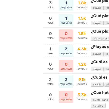
¿Qué pla
3
1
1.8k
votos
respuesta
lecturas
playas
g
¿Qué pla
0
1
1.5k
votos
respuesta
lecturas
playas
p
¿Qué play
0
0
1.5k
votos
respuestas
lecturas
islas-canari
¿Playas 
1
2
4.6k
vote
respuestas
lecturas
playas
m
¿Cuál es
0
0
1.2k
votos
respuestas
lecturas
playas
h
¿Cuál es 
2
3
9.1k
votos
respuestas
lecturas
sevilla
p
¿Qué hot
0
0
3.3k
votos
respuestas
lecturas
punta-cana
hoteles