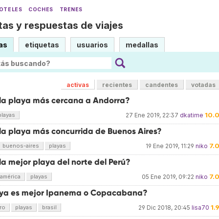
OTELES
COCHES
TRENES
as y respuestas de viajes
as
etiquetas
usuarios
medallas
activas
recientes
candentes
votadas
 la playa más cercana a Andorra?
10.
playas
27 Ene 2019, 22:37
dkatime
 la playa más concurrida de Buenos Aires?
7.
buenos-aires
playas
19 Ene 2019, 11:29
niko
la mejor playa del norte del Perú?
7.
américa
playas
05 Ene 2019, 09:22
niko
ya es mejor Ipanema o Copacabana?
1.
ro
playas
brasil
29 Dic 2018, 20:45
lisa70