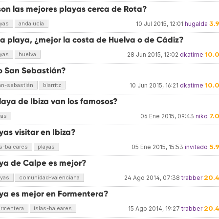
son las mejores playas cerca de Rota?
3.
ayas
andalucía
10 Jul 2015, 12:01
hugalda
 la playa, ¿mejor la costa de Huelva o de Cádiz?
10.
ayas
huelva
28 Jun 2015, 12:02
dkatime
 o San Sebastián?
10.
an-sebastián
biarritz
10 Jun 2015, 16:21
dkatime
laya de Ibiza van los famosos?
7.
yas
06 Ene 2015, 09:43
niko
as visitar en Ibiza?
5.
as-baleares
playas
05 Ene 2015, 15:53
invitado
ya de Calpe es mejor?
20.
ayas
comunidad-valenciana
24 Ago 2014, 07:38
trabber
ya es mejor en Formentera?
20.
ormentera
islas-baleares
15 Ago 2014, 19:27
trabber