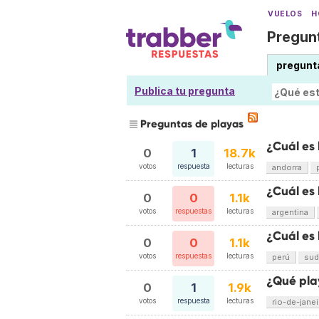
VUELOS
H
Pregunt
pregunt
Publica tu pregunta
Preguntas de playas
¿Cuál es
0
1
18.7k
votos
respuesta
lecturas
andorra
¿Cuál es
0
0
1.1k
votos
respuestas
lecturas
argentina
¿Cuál es 
0
0
1.1k
votos
respuestas
lecturas
perú
sud
¿Qué pla
0
1
1.9k
votos
respuesta
lecturas
rio-de-janei