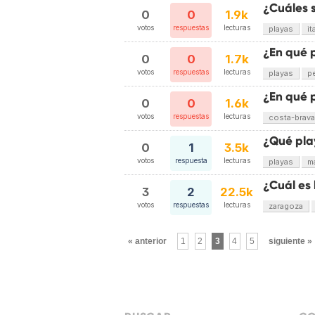
¿Cuáles 
0
0
1.9k
votos
respuestas
lecturas
playas
it
¿En qué 
0
0
1.7k
votos
respuestas
lecturas
playas
p
¿En qué 
0
0
1.6k
votos
respuestas
lecturas
costa-brava
¿Qué pla
0
1
3.5k
votos
respuesta
lecturas
playas
m
¿Cuál es
3
2
22.5k
votos
respuestas
lecturas
zaragoza
« anterior
1
2
3
4
5
siguiente »