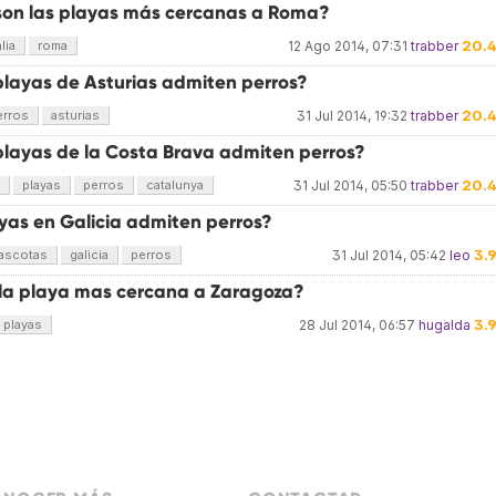
son las playas más cercanas a Roma?
20.
alia
roma
12 Ago 2014, 07:31
trabber
playas de Asturias admiten perros?
20.
erros
asturias
31 Jul 2014, 19:32
trabber
playas de la Costa Brava admiten perros?
20.
playas
perros
catalunya
31 Jul 2014, 05:50
trabber
yas en Galicia admiten perros?
3.
ascotas
galicia
perros
31 Jul 2014, 05:42
leo
 la playa mas cercana a Zaragoza?
3.
playas
28 Jul 2014, 06:57
hugalda