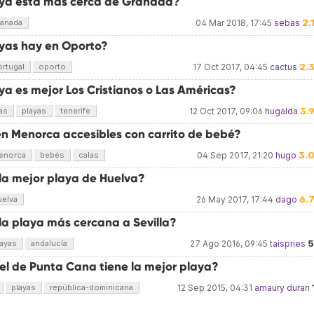
ya está más cerca de Granada?
2.
ranada
04 Mar 2018, 17:45
sebas
yas hay en Oporto?
2.
ortugal
oporto
17 Oct 2017, 04:45
cactus
a es mejor Los Cristianos o Las Américas?
3.
as
playas
tenerife
12 Oct 2017, 09:06
hugalda
en Menorca accesibles con carrito de bebé?
3.
enorca
bebés
calas
04 Sep 2017, 21:20
hugo
 la mejor playa de Huelva?
6.
uelva
26 May 2017, 17:44
dago
la playa más cercana a Sevilla?
5
layas
andalucía
27 Ago 2016, 09:45
taispries
el de Punta Cana tiene la mejor playa?
playas
república-dominicana
12 Sep 2015, 04:31
amaury duran