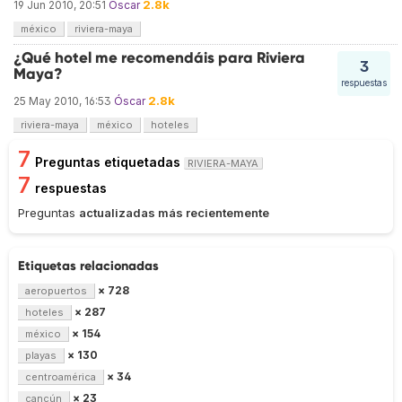
2.8k
19 Jun 2010, 20:51
Óscar
méxico
riviera-maya
¿Qué hotel me recomendáis para Riviera
3
Maya?
respuestas
2.8k
25 May 2010, 16:53
Óscar
riviera-maya
méxico
hoteles
7
Preguntas etiquetadas
RIVIERA-MAYA
7
respuestas
Preguntas
actualizadas más recientemente
Etiquetas relacionadas
× 728
aeropuertos
× 287
hoteles
× 154
méxico
× 130
playas
× 34
centroamérica
× 23
cancún