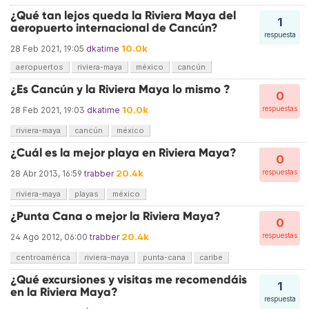
¿Qué tan lejos queda la Riviera Maya del
1
aeropuerto internacional de Cancún?
respuesta
10.0k
28 Feb 2021, 19:05
dkatime
aeropuertos
riviera-maya
méxico
cancún
¿Es Cancún y la Riviera Maya lo mismo ?
0
10.0k
respuestas
28 Feb 2021, 19:03
dkatime
riviera-maya
cancún
méxico
¿Cuál es la mejor playa en Riviera Maya?
0
20.4k
respuestas
28 Abr 2013, 16:59
trabber
riviera-maya
playas
méxico
¿Punta Cana o mejor la Riviera Maya?
0
20.4k
respuestas
24 Ago 2012, 06:00
trabber
centroamérica
riviera-maya
punta-cana
caribe
¿Qué excursiones y visitas me recomendáis
1
en la Riviera Maya?
respuesta