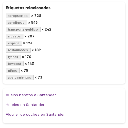
Etiquetas relacionadas
× 728
aeropuertos
× 546
aerolíneas
× 242
transporte-público
× 207
museos
× 193
españa
× 189
restaurantes
× 170
ryanair
× 143
lowcost
× 75
niños
× 73
aparcamientos
Vuelos baratos a Santander
Hoteles en Santander
Alquiler de coches en Santander