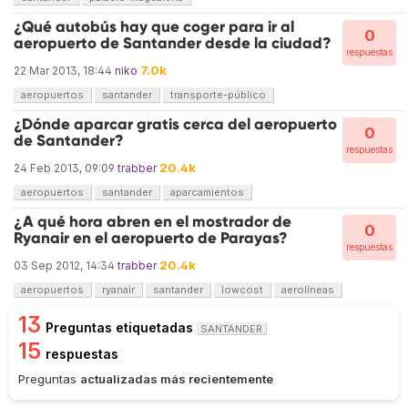
¿Qué autobús hay que coger para ir al
0
aeropuerto de Santander desde la ciudad?
respuestas
7.0k
22 Mar 2013, 18:44
niko
aeropuertos
santander
transporte-público
¿Dónde aparcar gratis cerca del aeropuerto
0
de Santander?
respuestas
20.4k
24 Feb 2013, 09:09
trabber
aeropuertos
santander
aparcamientos
¿A qué hora abren en el mostrador de
0
Ryanair en el aeropuerto de Parayas?
respuestas
20.4k
03 Sep 2012, 14:34
trabber
aeropuertos
ryanair
santander
lowcost
aerolíneas
13
Preguntas etiquetadas
SANTANDER
15
respuestas
Preguntas
actualizadas más recientemente