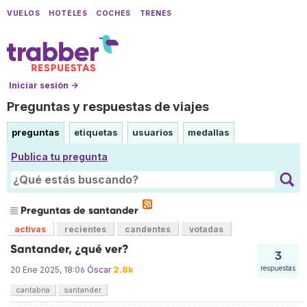
VUELOS
HOTELES
COCHES
TRENES
Iniciar sesión →
Preguntas y respuestas de viajes
preguntas
etiquetas
usuarios
medallas
Publica tu pregunta
Preguntas de santander
activas
recientes
candentes
votadas
Santander, ¿qué ver?
3
2.8k
respuestas
20 Ene 2025, 18:06
Óscar
cantabria
santander