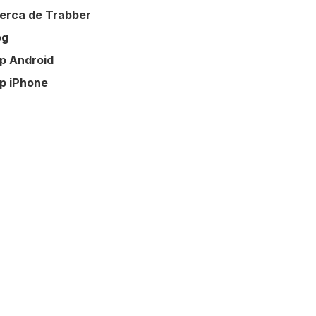
erca de Trabber
og
p Android
p iPhone