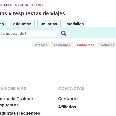
OTELES
COCHES
TRENES
as y respuestas de viajes
as
etiquetas
usuarios
medallas
activas
recientes
candentes
votadas
NOCER MÁS
CONTACTAR
erca de Trabber
Contacto
spuestas
Afiliados
eguntas frecuentes