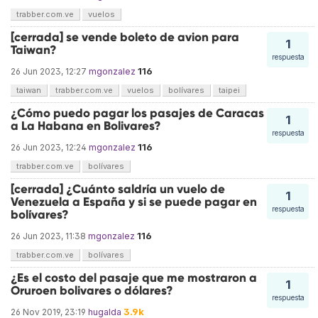
trabber.com.ve
vuelos
[cerrada] se vende boleto de avion para
1
Taiwan?
respuesta
116
26 Jun 2023, 12:27
mgonzalez
taiwan
trabber.com.ve
vuelos
bolívares
taipei
¿Cómo puedo pagar los pasajes de Caracas
1
a La Habana en Bolivares?
respuesta
116
26 Jun 2023, 12:24
mgonzalez
trabber.com.ve
bolívares
[cerrada] ¿Cuánto saldría un vuelo de
1
Venezuela a España y si se puede pagar en
respuesta
bolívares?
116
26 Jun 2023, 11:38
mgonzalez
trabber.com.ve
bolívares
¿Es el costo del pasaje que me mostraron a
1
Oruroen bolivares o dólares?
respuesta
3.9k
26 Nov 2019, 23:19
hugalda