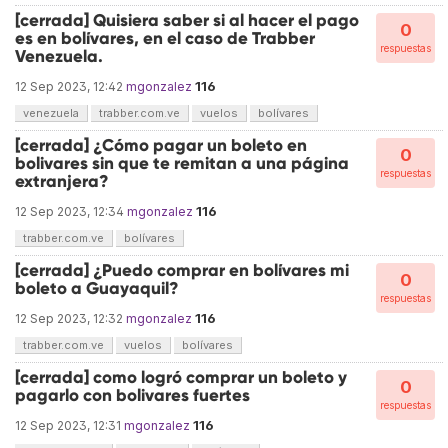
[cerrada] Quisiera saber si al hacer el pago
0
es en bolívares, en el caso de Trabber
respuestas
Venezuela.
116
12 Sep 2023, 12:42
mgonzalez
venezuela
trabber.com.ve
vuelos
bolívares
[cerrada] ¿Cómo pagar un boleto en
0
bolivares sin que te remitan a una página
respuestas
extranjera?
116
12 Sep 2023, 12:34
mgonzalez
trabber.com.ve
bolívares
[cerrada] ¿Puedo comprar en bolívares mi
0
boleto a Guayaquil?
respuestas
116
12 Sep 2023, 12:32
mgonzalez
trabber.com.ve
vuelos
bolívares
[cerrada] como logró comprar un boleto y
0
pagarlo con bolivares fuertes
respuestas
116
12 Sep 2023, 12:31
mgonzalez