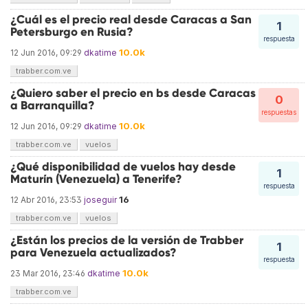
¿Cuál es el precio real desde Caracas a San
1
Petersburgo en Rusia?
respuesta
10.0k
12 Jun 2016, 09:29
dkatime
trabber.com.ve
¿Quiero saber el precio en bs desde Caracas
0
a Barranquilla?
respuestas
10.0k
12 Jun 2016, 09:29
dkatime
trabber.com.ve
vuelos
¿Qué disponibilidad de vuelos hay desde
1
Maturín (Venezuela) a Tenerife?
respuesta
16
12 Abr 2016, 23:53
joseguir
trabber.com.ve
vuelos
¿Están los precios de la versión de Trabber
1
para Venezuela actualizados?
respuesta
10.0k
23 Mar 2016, 23:46
dkatime
trabber.com.ve