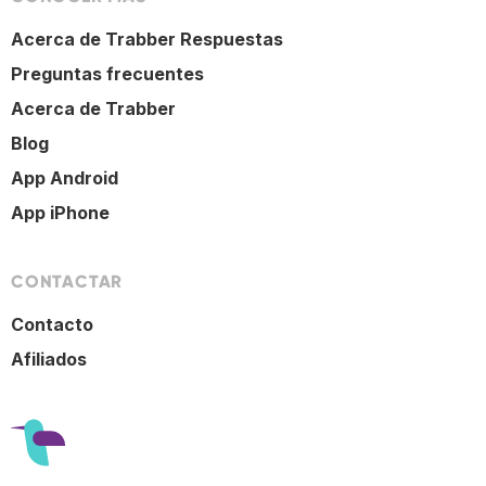
Acerca de Trabber Respuestas
Preguntas frecuentes
Acerca de Trabber
Blog
App Android
App iPhone
CONTACTAR
Contacto
Afiliados