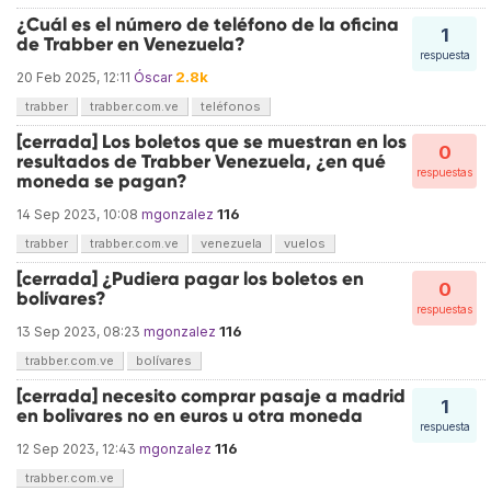
¿Cuál es el número de teléfono de la oficina
1
de Trabber en Venezuela?
respuesta
2.8k
20 Feb 2025, 12:11
Óscar
trabber
trabber.com.ve
teléfonos
[cerrada] Los boletos que se muestran en los
0
resultados de Trabber Venezuela, ¿en qué
respuestas
moneda se pagan?
116
14 Sep 2023, 10:08
mgonzalez
trabber
trabber.com.ve
venezuela
vuelos
[cerrada] ¿Pudiera pagar los boletos en
0
bolívares?
respuestas
116
13 Sep 2023, 08:23
mgonzalez
trabber.com.ve
bolívares
[cerrada] necesito comprar pasaje a madrid
1
en bolivares no en euros u otra moneda
respuesta
116
12 Sep 2023, 12:43
mgonzalez
trabber.com.ve