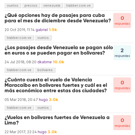
vuelos
precios
venezuela
trabber.com.ve
¿Qué opciones hay de pasajes para cuba
0
para el mes de diciembre desde Venezuela?
respuestas
1.5k
20 Oct 2019, 11:14
gabriel
trabber.com.ve
vuelos
¿Los pasajes desde Venezuela se pagan sólo
2
en euros o se pueden pagar en bolívares?
respuestas
10.0k
24 Jul 2018, 08:20
dkatime
trabber.com.ve
bolívares
¿Cuánto cuesta el vuelo de Valencia
0
Maracaibo en bolivares fuertes y cuál es el
respuestas
más económico entre estas dos ciudades?
3.0k
05 Mar 2018, 20:47
hugo
trabber.com.ve
vuelos
¿Vuelos en bolivares fuertes de Venezuela a
0
Lima?
respuestas
3.0k
22 Mar 2017, 22:24
hugo