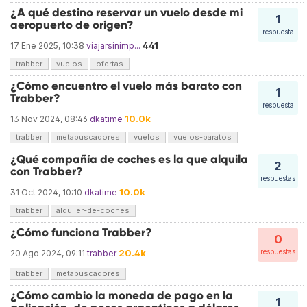
¿A qué destino reservar un vuelo desde mi
1
aeropuerto de origen?
respuesta
441
17 Ene 2025, 10:38
viajarsinimp...
trabber
vuelos
ofertas
¿Cómo encuentro el vuelo más barato con
1
Trabber?
respuesta
10.0k
13 Nov 2024, 08:46
dkatime
trabber
metabuscadores
vuelos
vuelos-baratos
¿Qué compañía de coches es la que alquila
2
con Trabber?
respuestas
10.0k
31 Oct 2024, 10:10
dkatime
trabber
alquiler-de-coches
¿Cómo funciona Trabber?
0
20.4k
respuestas
20 Ago 2024, 09:11
trabber
trabber
metabuscadores
¿Cómo cambio la moneda de pago en la
1