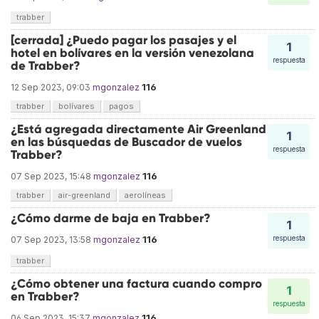
trabber
[cerrada] ¿Puedo pagar los pasajes y el
1
hotel en bolívares en la versión venezolana
respuesta
de Trabber?
116
12 Sep 2023, 09:03
mgonzalez
trabber
bolívares
pagos
¿Está agregada directamente Air Greenland
1
en las búsquedas de Buscador de vuelos
respuesta
Trabber?
116
07 Sep 2023, 15:48
mgonzalez
trabber
air-greenland
aerolíneas
¿Cómo darme de baja en Trabber?
1
116
respuesta
07 Sep 2023, 13:58
mgonzalez
trabber
¿Cómo obtener una factura cuando compro
1
en Trabber?
respuesta
116
06 Sep 2023, 15:37
mgonzalez