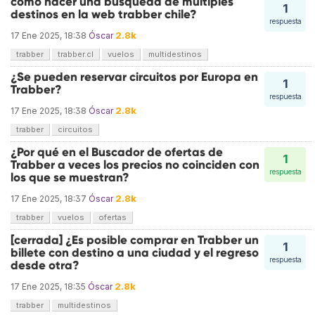
cómo hacer una búsqueda de múltiples
1
destinos en la web trabber chile?
respuesta
2.8k
17 Ene 2025, 18:38
Óscar
trabber
trabber.cl
vuelos
multidestinos
¿Se pueden reservar circuitos por Europa en
1
Trabber?
respuesta
2.8k
17 Ene 2025, 18:38
Óscar
trabber
circuitos
¿Por qué en el Buscador de ofertas de
1
Trabber a veces los precios no coinciden con
respuesta
los que se muestran?
2.8k
17 Ene 2025, 18:37
Óscar
trabber
vuelos
ofertas
[cerrada] ¿Es posible comprar en Trabber un
1
billete con destino a una ciudad y el regreso
respuesta
desde otra?
2.8k
17 Ene 2025, 18:35
Óscar
trabber
multidestinos