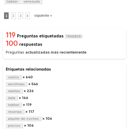
trabber
venezuela
1
2
3
4
siguiente »
119
Preguntas etiquetadas
TRABBER
100
respuestas
Preguntas
actualizadas más recientemente
Etiquetas relacionadas
× 640
vuelos
× 546
aerolíneas
× 226
maletas
× 166
italia
× 119
trabber
× 117
reservas
× 106
alquiler-de-coches
× 106
precios