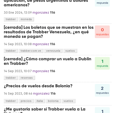
aplicación, de pesos argentinos a dólares
respuesta
americanos?
116
30 Ene 2024, 13:09
mgonzalez
trabber
moneda
[cerrada] Los boletos que se muestran en los
0
resultados de Trabber Venezuela, ¿en qué
respuestas
moneda se pagan?
116
14 Sep 2023, 10:08
mgonzalez
trabber
trabber.com.ve
venezuela
vuelos
[cerrada] ¿Cómo comprar un vuelo a Dublín
1
en Trabber?
respuesta
116
14 Sep 2023, 10:07
mgonzalez
trabber
reservas
¿Precios de vuelos desde Bolonia?
2
116
respuestas
14 Sep 2023, 08:46
mgonzalez
trabber
precios
italia
bolonia
vuelos
¿Me gustaría saber si Trabber vuela a La
1