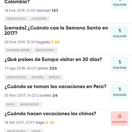
Colombia?
respuesta
131
18 Feb 2019, 12:00
Germain
vacaciones
colombia
[cerrada] ¿Cuándo cae la Semana Santa en
1
2017?
respuesta
3.9k
05 Ene 2019, 15:39
hugalda
semana-santa
vacaciones
¿Qué países de Europa visitar en 20 días?
1
226
respuesta
21 Ago 2018, 06:47
james
vacaciones
europa
países
¿Cuándo se toman las vacaciones en Perú?
1
26
respuesta
25 Nov 2017, 14:23
Lourdes
perú
vacaciones
¿Cuándo hacen vacaciones los chinos?
0
6.7k
respuestas
18 Abr 2017, 21:37
dago
vacaciones
china