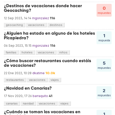
¿Destinos de vacaciones donde hacer
0
Geocaching?
respuestas
116
12 Sep 2023, 14:14
mgonzalez
geocaching
vacaciones
destinos
¿Alguien ha estado en alguno de los hoteles
1
Pîcapiedra?
respuesta
116
06 Sep 2023, 15:15
mgonzalez
familias
hoteles
vacaciones
niños
¿Cómo buscar restaurantes cuando estáis
5
de vacaciones?
respuestas
10.0k
22 Ene 2022, 10:28
dkatime
restaurantes
vacaciones
viajes
¿Navidad en Canarias?
2
41
respuestas
17 Nov 2020, 17:26
barraquito
canarias
navidad
vacaciones
viajes
¿Cuándo se toman las vacaciones en
1