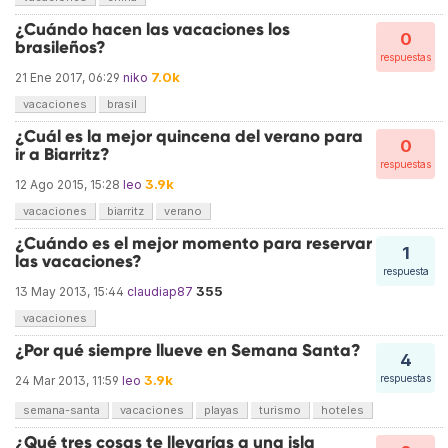
¿Cuándo hacen las vacaciones los
0
brasileños?
respuestas
7.0k
21 Ene 2017, 06:29
niko
vacaciones
brasil
¿Cuál es la mejor quincena del verano para
0
ir a Biarritz?
respuestas
3.9k
12 Ago 2015, 15:28
leo
vacaciones
biarritz
verano
¿Cuándo es el mejor momento para reservar
1
las vacaciones?
respuesta
355
13 May 2013, 15:44
claudiap87
vacaciones
¿Por qué siempre llueve en Semana Santa?
4
3.9k
respuestas
24 Mar 2013, 11:59
leo
semana-santa
vacaciones
playas
turismo
hoteles
¿Qué tres cosas te llevarías a una isla