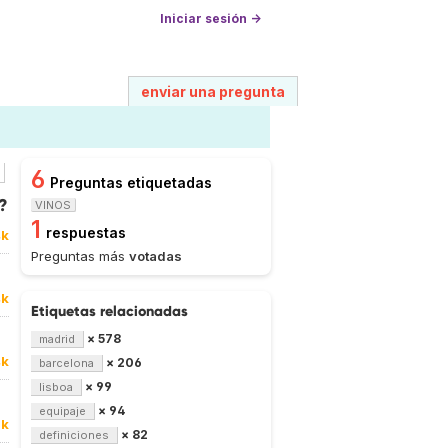
Iniciar sesión →
enviar una pregunta
6
Preguntas etiquetadas
?
VINOS
1
respuestas
4k
Preguntas más
votadas
4k
Etiquetas relacionadas
× 578
madrid
4k
× 206
barcelona
× 99
lisboa
× 94
equipaje
9k
× 82
definiciones