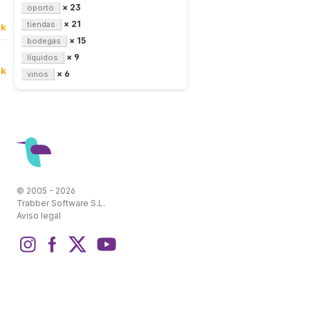
× 23
oporto
× 21
tiendas
0k
× 15
bodegas
× 9
líquidos
0k
× 6
vinos
© 2005 - 2026
Trabber Software S.L.
Aviso legal