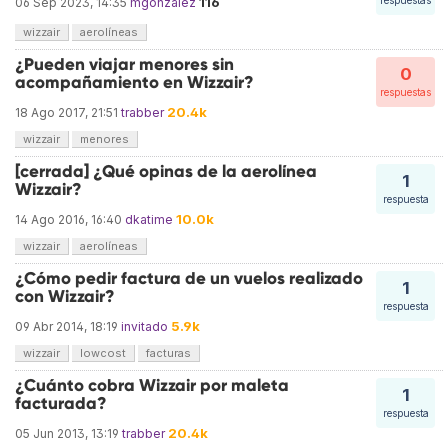
116
respuestas
06 Sep 2023, 14:35
mgonzalez
wizzair
aerolíneas
¿Pueden viajar menores sin
0
acompañamiento en Wizzair?
respuestas
20.4k
18 Ago 2017, 21:51
trabber
wizzair
menores
[cerrada] ¿Qué opinas de la aerolínea
1
Wizzair?
respuesta
10.0k
14 Ago 2016, 16:40
dkatime
wizzair
aerolíneas
¿Cómo pedir factura de un vuelos realizado
1
con Wizzair?
respuesta
5.9k
09 Abr 2014, 18:19
invitado
wizzair
lowcost
facturas
¿Cuánto cobra Wizzair por maleta
1
facturada?
respuesta
20.4k
05 Jun 2013, 13:19
trabber