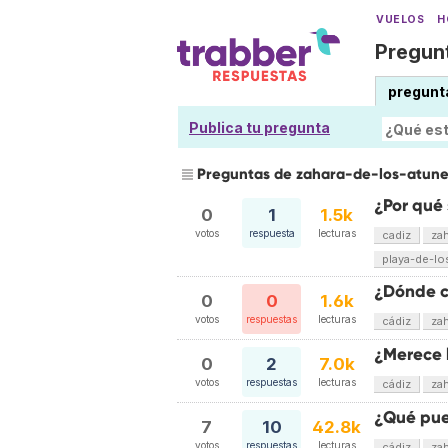
VUELOS
H
Pregunt
pregunt
Publica tu pregunta
Preguntas de zahara-de-los-atun
¿Por qué
0
1
1.5k
votos
respuesta
lecturas
cadiz
za
playa-de-l
¿Dónde c
0
0
1.6k
votos
respuestas
lecturas
cádiz
za
¿Merece 
0
2
7.0k
votos
respuestas
lecturas
cádiz
za
¿Qué pue
7
10
42.8k
votos
respuestas
lecturas
cádiz
za