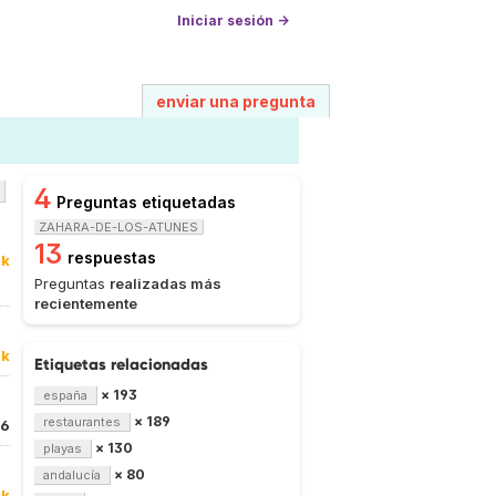
Iniciar sesión →
enviar una pregunta
4
Preguntas etiquetadas
ZAHARA-DE-LOS-ATUNES
13
respuestas
0k
Preguntas
realizadas más
recientemente
4k
Etiquetas relacionadas
× 193
españa
× 189
restaurantes
6
× 130
playas
× 80
andalucía
8k