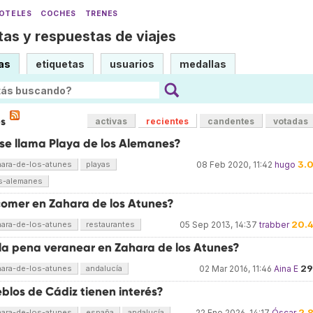
OTELES
COCHES
TRENES
as y respuestas de viajes
as
etiquetas
usuarios
medallas
es
activas
recientes
candentes
votadas
 se llama Playa de los Alemanes?
3.
hara-de-los-atunes
playas
08 Feb 2020, 11:42
hugo
os-alemanes
omer en Zahara de los Atunes?
20.
hara-de-los-atunes
restaurantes
05 Sep 2013, 14:37
trabber
la pena veranear en Zahara de los Atunes?
29
hara-de-los-atunes
andalucía
02 Mar 2016, 11:46
Aina E
blos de Cádiz tienen interés?
2.
hara-de-los-atunes
españa
andalucía
22 Ene 2026, 14:17
Óscar