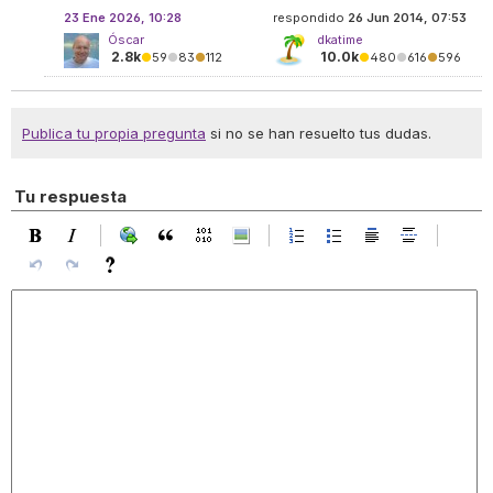
23 Ene 2026, 10:28
respondido
26 Jun 2014, 07:53
Óscar
dkatime
2.8k
10.0k
●
59
●
83
●
112
●
480
●
616
●
596
Publica tu propia pregunta
si no se han resuelto tus dudas.
Tu respuesta