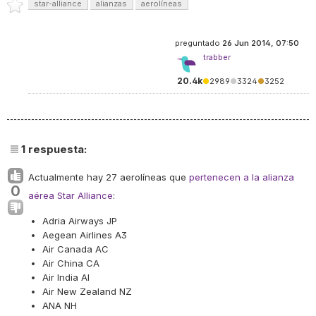
star-alliance
alianzas
aerolíneas
preguntado
26 Jun 2014, 07:50
trabber
20.4k
●
2989
●
3324
●
3252
1
respuesta:
Actualmente hay 27 aerolíneas que
pertenecen a la alianza
0
aérea Star Alliance
:
Adria Airways JP
Aegean Airlines A3
Air Canada AC
Air China CA
Air India AI
Air New Zealand NZ
ANA NH