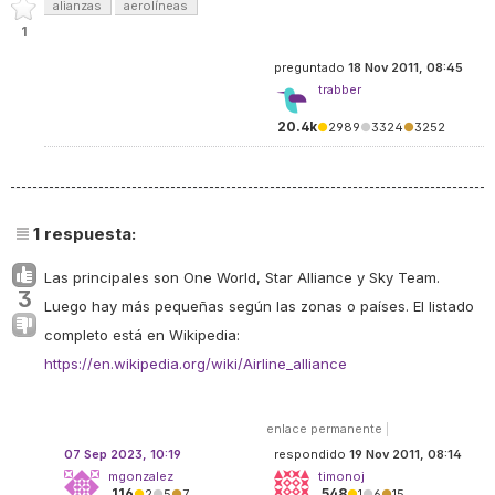
alianzas
aerolíneas
1
preguntado
18 Nov 2011, 08:45
trabber
20.4k
●
2989
●
3324
●
3252
1
respuesta:
Las principales son One World, Star Alliance y Sky Team.
3
Luego hay más pequeñas según las zonas o países. El listado
completo está en Wikipedia:
https://en.wikipedia.org/wiki/Airline_alliance
enlace permanente
|
07 Sep 2023, 10:19
respondido
19 Nov 2011, 08:14
mgonzalez
timonoj
116
548
●
2
●
5
●
7
●
1
●
6
●
15