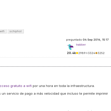
wifi
schiphol
preguntado
04 Sep 2014, 15:17
trabber
20.4k
●
2989
●
3324
●
3252
cceso gratuito a wifi
por una hora en toda la infraestructura.
un servicio de pago a más velocidad que incluso te permite imprimir