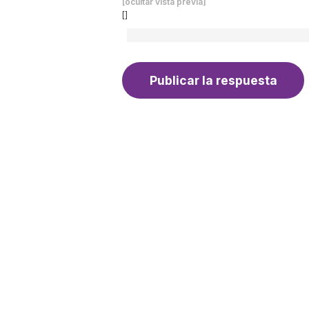
[ocultar vista previa]
[]