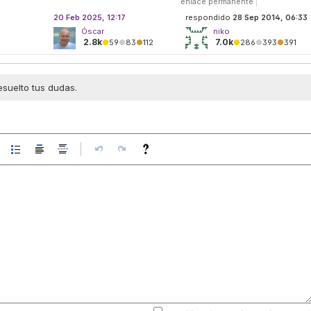
enlace permanente
|
20 Feb 2025, 12:17
respondido
28 Sep 2014, 06:33
Óscar
niko
2.8k
7.0k
●
59
●
83
●
112
●
286
●
393
●
391
esuelto tus dudas.