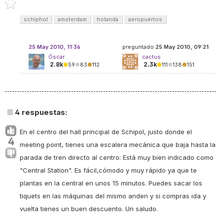
schiphol
amsterdam
holanda
aeropuertos
25 May 2010, 11:36
preguntado
25 May 2010, 09:21
Óscar
cactus
2.8k
2.3k
●
59
●
83
●
112
●
111
●
138
●
151
4
respuestas:
En el centro del hall principal de Schipol, justo donde el
4
meeting point
, tienes una escalera mecánica que baja hasta la
parada de tren directo al centro: Está muy bien indicado como
"Central Station". Es fácil,cómodo y muy rápido ya que te
plantas en la central en unos 15 minutos. Puedes sacar los
tiquets en las máquinas del mismo anden y si compras ida y
vuelta tienes un buen descuento. Un saludo.