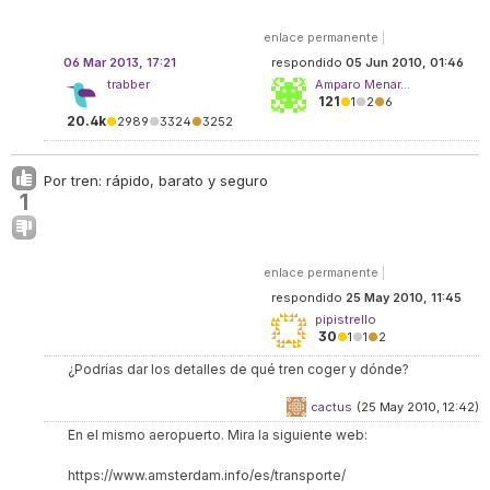
enlace permanente
|
06 Mar 2013, 17:21
respondido
05 Jun 2010, 01:46
trabber
Amparo Menar...
121
●
1
●
2
●
6
20.4k
●
2989
●
3324
●
3252
Por tren: rápido, barato y seguro
1
enlace permanente
|
respondido
25 May 2010, 11:45
pipistrello
30
●
1
●
1
●
2
¿Podrías dar los detalles de qué tren coger y dónde?
cactus
(25 May 2010, 12:42)
En el mismo aeropuerto. Mira la siguiente web:
https://www.amsterdam.info/es/transporte/