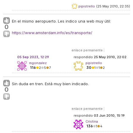
pipistrello
(25 May 2010, 22:35)
En el mismo aeropuerto. Les indico una web muy útil:
0
https://www.amsterdam.info/es/transporte/
enlace permanente
|
05 Sep 2023, 12:29
respondido
25 May 2010, 22:02
mgonzalez
pipistrello
116
30
●
2
●
5
●
7
●
1
●
1
●
2
Sin duda en tren. Está muy bien indicado.
0
enlace permanente
|
respondido
03 Jun 2010, 15:19
Cristina
136
●
1
●
4