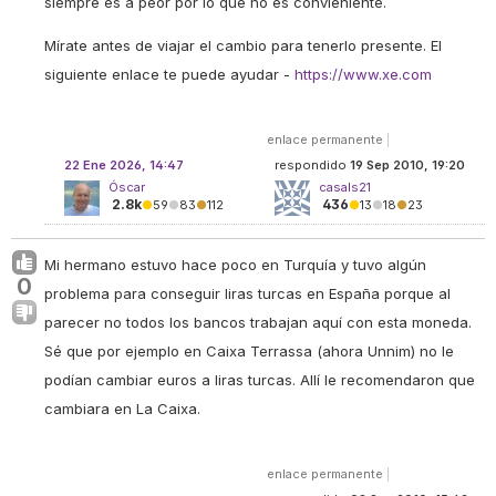
siempre es a peor por lo que no es convieniente.
Mírate antes de viajar el cambio para tenerlo presente. El
siguiente enlace te puede ayudar -
https://www.xe.com
enlace permanente
|
22 Ene 2026, 14:47
respondido
19 Sep 2010, 19:20
Óscar
casals21
2.8k
436
●
59
●
83
●
112
●
13
●
18
●
23
Mi hermano estuvo hace poco en Turquía y tuvo algún
0
problema para conseguir liras turcas en España porque al
parecer no todos los bancos trabajan aquí con esta moneda.
Sé que por ejemplo en Caixa Terrassa (ahora Unnim) no le
podían cambiar euros a liras turcas. Allí le recomendaron que
cambiara en La Caixa.
enlace permanente
|