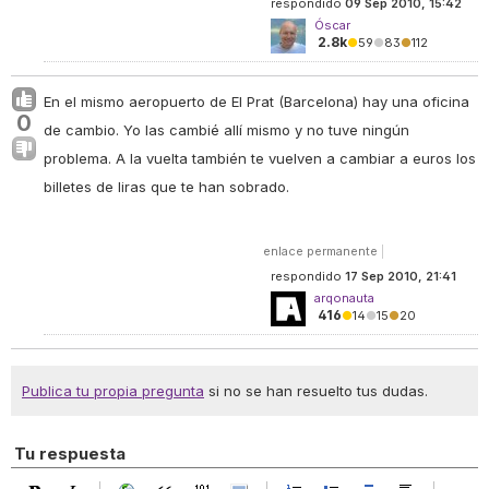
respondido
09 Sep 2010, 15:42
Óscar
2.8k
●
59
●
83
●
112
En el mismo aeropuerto de El Prat (Barcelona) hay una oficina
0
de cambio. Yo las cambié allí mismo y no tuve ningún
problema. A la vuelta también te vuelven a cambiar a euros los
billetes de liras que te han sobrado.
enlace permanente
|
respondido
17 Sep 2010, 21:41
arqonauta
416
●
14
●
15
●
20
Publica tu propia pregunta
si no se han resuelto tus dudas.
Tu respuesta