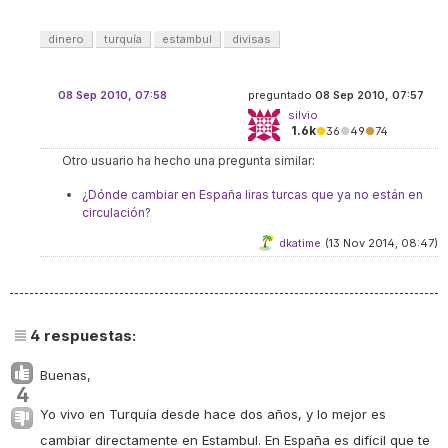
dinero
turquía
estambul
divisas
08 Sep 2010, 07:58
preguntado
08 Sep 2010, 07:57
silvio
1.6k
●
36
●
49
●
74
Otro usuario ha hecho una pregunta similar:
¿Dónde cambiar en España liras turcas que ya no están en
circulación?
dkatime
(13 Nov 2014, 08:47)
4
respuestas:
Buenas,
4
Yo vivo en Turquía desde hace dos años, y lo mejor es
cambiar directamente en Estambul. En España es difícil que te