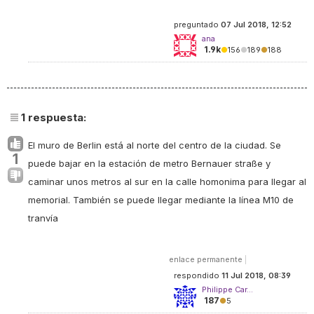
preguntado
07 Jul 2018, 12:52
ana
1.9k
●
156
●
189
●
188
1
respuesta:
El muro de Berlin está al norte del centro de la ciudad. Se
1
puede bajar en la estación de metro Bernauer straße y
caminar unos metros al sur en la calle homonima para llegar al
memorial. También se puede llegar mediante la línea M10 de
tranvía
enlace permanente
|
respondido
11 Jul 2018, 08:39
Philippe Car...
187
●
5