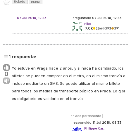
tickets
praga
07 Jul 2018, 12:53
preguntado
07 Jul 2018, 12:53
niko
7.0k
●
286
●
393
●
391
1
respuesta:
Yo estuve en Praga hace 2 años, y si nada ha cambiado, los
0
billetes se pueden comprar en el metro, en el mismo tranvía o
incluso mediante un SMS. Se puede utilizar el mismo billete
para todos los medios de transporte público en Praga. Lo q si
es obligatorio es validarlo en el tranvía.
enlace permanente
|
respondido
11 Jul 2018, 08:33
Philippe Car...