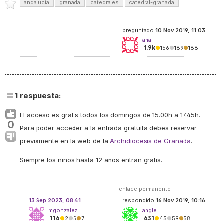
andalucía
granada
catedrales
catedral-granada
preguntado
10 Nov 2019, 11:03
ana
1.9k
●
156
●
189
●
188
1
respuesta:
El acceso es gratis todos los domingos de 15.00h a 17.45h.
0
Para poder acceder a la entrada gratuita debes reservar
previamente en la web de la
Archidiocesis de Granada
.
Siempre los niños hasta 12 años entran gratis.
enlace permanente
|
13 Sep 2023, 08:41
respondido
16 Nov 2019, 10:16
mgonzalez
angle
116
631
●
2
●
5
●
7
●
45
●
59
●
58