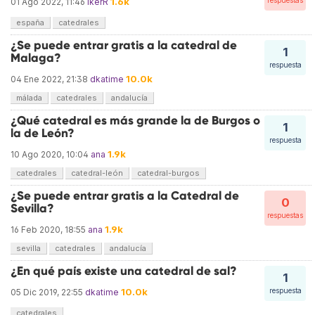
1.6k
respuestas
01 Ago 2022, 11:46
ikerR
españa
catedrales
¿Se puede entrar gratis a la catedral de
1
Malaga?
respuesta
10.0k
04 Ene 2022, 21:38
dkatime
málada
catedrales
andalucía
¿Qué catedral es más grande la de Burgos o
1
la de León?
respuesta
1.9k
10 Ago 2020, 10:04
ana
catedrales
catedral-león
catedral-burgos
¿Se puede entrar gratis a la Catedral de
0
Sevilla?
respuestas
1.9k
16 Feb 2020, 18:55
ana
sevilla
catedrales
andalucía
¿En qué país existe una catedral de sal?
1
10.0k
respuesta
05 Dic 2019, 22:55
dkatime
catedrales