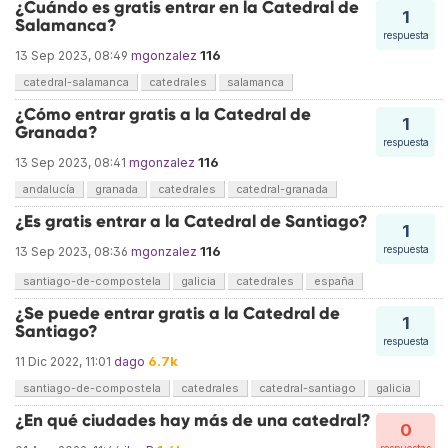
¿Cuándo es gratis entrar en la Catedral de
1
Salamanca?
respuesta
116
13 Sep 2023, 08:49
mgonzalez
catedral-salamanca
catedrales
salamanca
¿Cómo entrar gratis a la Catedral de
1
Granada?
respuesta
116
13 Sep 2023, 08:41
mgonzalez
andalucía
granada
catedrales
catedral-granada
¿Es gratis entrar a la Catedral de Santiago?
1
116
respuesta
13 Sep 2023, 08:36
mgonzalez
santiago-de-compostela
galicia
catedrales
españa
¿Se puede entrar gratis a la Catedral de
1
Santiago?
respuesta
6.7k
11 Dic 2022, 11:01
dago
santiago-de-compostela
catedrales
catedral-santiago
galicia
¿En qué ciudades hay más de una catedral?
0