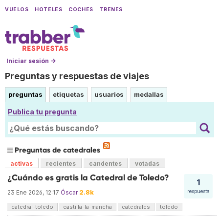
VUELOS
HOTELES
COCHES
TRENES
Iniciar sesión →
Preguntas y respuestas de viajes
preguntas
etiquetas
usuarios
medallas
Publica tu pregunta
Preguntas de catedrales
activas
recientes
candentes
votadas
¿Cuándo es gratis la Catedral de Toledo?
1
2.8k
respuesta
23 Ene 2026, 12:17
Óscar
catedral-toledo
castilla-la-mancha
catedrales
toledo