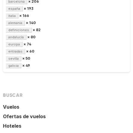
× 206
barcelona
× 193
españa
× 166
italia
× 140
alemania
× 82
definiciones
× 80
andalucía
× 74
europa
× 60
entradas
× 50
sevilla
× 49
galicia
BUSCAR
Vuelos
Ofertas de vuelos
Hoteles