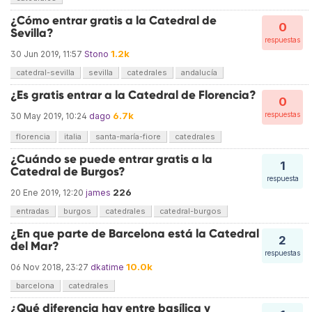
¿Cómo entrar gratis a la Catedral de
0
Sevilla?
respuestas
1.2k
30 Jun 2019, 11:57
Stono
catedral-sevilla
sevilla
catedrales
andalucía
¿Es gratis entrar a la Catedral de Florencia?
0
6.7k
respuestas
30 May 2019, 10:24
dago
florencia
italia
santa-maría-fiore
catedrales
¿Cuándo se puede entrar gratis a la
1
Catedral de Burgos?
respuesta
226
20 Ene 2019, 12:20
james
entradas
burgos
catedrales
catedral-burgos
¿En que parte de Barcelona está la Catedral
2
del Mar?
respuestas
10.0k
06 Nov 2018, 23:27
dkatime
barcelona
catedrales
¿Qué diferencia hay entre basílica y