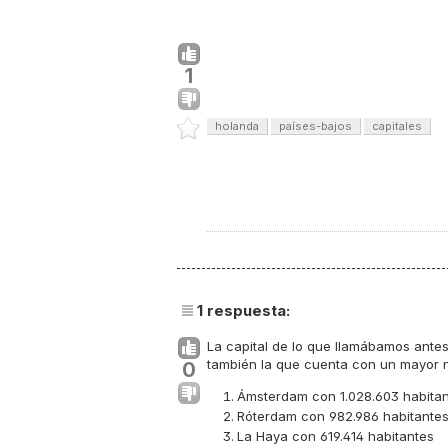
1
holanda
países-bajos
capitales
1
respuesta:
La capital de lo que llamábamos ante
también la que cuenta con un mayor n
0
Ámsterdam con 1.028.603 habita
Róterdam con 982.986 habitante
La Haya con 619.414 habitantes