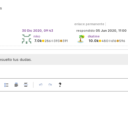
es
enlace permanente
|
30 Dic 2020, 09:43
respondido
05 Jun 2020, 11:00
niko
dkatime
7.0k
10.0k
●
286
●
393
●
391
●
480
●
616
●
596
esuelto tus dudas.