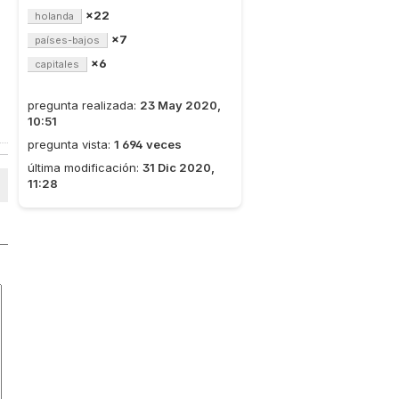
×22
holanda
×7
países-bajos
×6
capitales
pregunta realizada:
23 May 2020,
10:51
pregunta vista:
1 694 veces
última modificación:
31 Dic 2020,
11:28