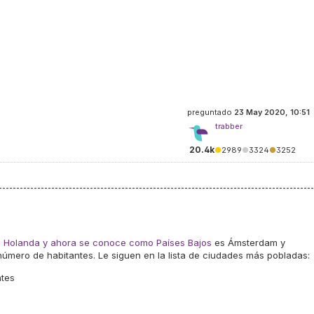
preguntado
23 May 2020, 10:51
trabber
20.4k
●
2989
●
3324
●
3252
s
Holanda y ahora se conoce como Países Bajos
es Ámsterdam y
úmero de habitantes. Le siguen en la lista de ciudades más pobladas:
ntes
s