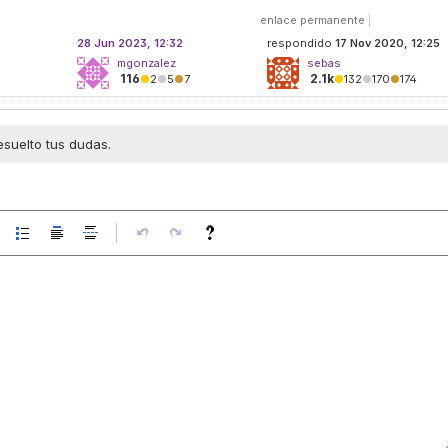
enlace permanente
|
28 Jun 2023, 12:32
respondido
17 Nov 2020, 12:25
mgonzalez
sebas
116
2.1k
●
2
●
5
●
7
●
132
●
170
●
174
esuelto tus dudas.