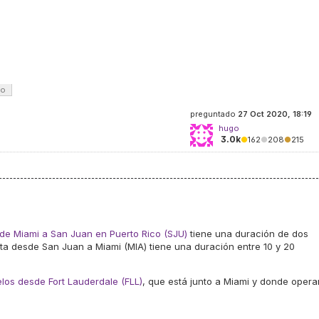
co
preguntado
27 Oct 2020, 18:19
hugo
3.0k
●
162
●
208
●
215
 de Miami a San Juan en Puerto Rico (SJU)
tiene una duración de dos
elta desde San Juan a Miami (MIA) tiene una duración entre 10 y 20
los desde Fort Lauderdale (FLL)
, que está junto a Miami y donde opera