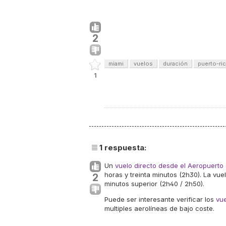
2
miami
vuelos
duración
puerto-ri
1
1
respuesta:
Un
vuelo directo desde el Aeropuerto
horas y treinta minutos (2h30). La vu
2
minutos superior (2h40 / 2h50).
Puede ser interesante verificar los
vue
multiples aerolíneas de bajo coste.