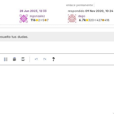
enlace permanente
|
28 Jun 2023, 12:33
respondido
09 Nov 2020, 10:24
mgonzalez
dago
116
6.7k
●
2
●
5
●
7
●
320
●
427
●
418
esuelto tus dudas.