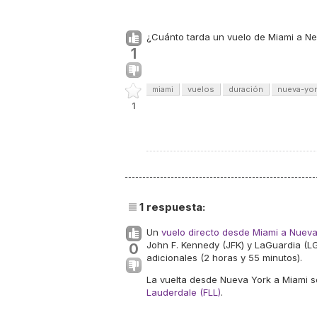
¿Cuánto tarda un vuelo de Miami a N
1
miami
vuelos
duración
nueva-yor
1
1
respuesta:
Un
vuelo directo desde Miami a Nueva
John F. Kennedy (JFK) y LaGuardia (L
0
adicionales (2 horas y 55 minutos).
La vuelta desde Nueva York a Miami s
Lauderdale (FLL)
.