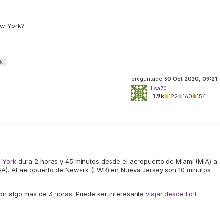
ew York?
k
preguntado
30 Oct 2020, 09:21
lisa70
1.9k
●
122
●
160
●
154
 York
dura 2 horas y 45 minutos desde el aeropuerto de Miami (MIA) a
GA). Al aeropuerto de Newark (EWR) en Nueva Jersey son 10 minutos
on algo más de 3 horas. Puede ser interesante
viajar desde Fort