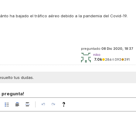
ánto ha bajado el tráfico aéreo debido a la pandemia del Covid-19.
preguntado
08 Dic 2020, 18:37
niko
7.0k
●
286
●
393
●
391
esuelto tus dudas.
a pregunta!