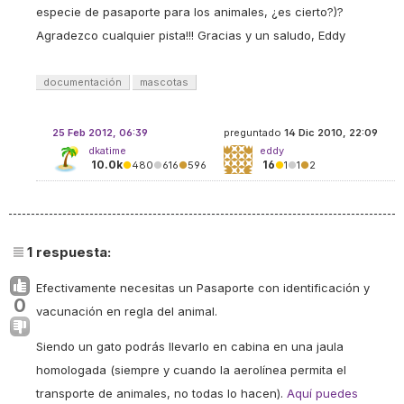
especie de pasaporte para los animales, ¿es cierto?)?
Agradezco cualquier pista!!! Gracias y un saludo, Eddy
documentación
mascotas
25 Feb 2012, 06:39
preguntado
14 Dic 2010, 22:09
dkatime
eddy
10.0k
16
●
480
●
616
●
596
●
1
●
1
●
2
1
respuesta:
Efectivamente necesitas un Pasaporte con identificación y
0
vacunación en regla del animal.
Siendo un gato podrás llevarlo en cabina en una jaula
homologada (siempre y cuando la aerolínea permita el
transporte de animales, no todas lo hacen).
Aquí puedes