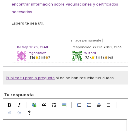
encontrar información sobre vacunaciones y certificados
necesarios
Espero te sea útil.
enlace permanente
|
06 Sep 2023, 11:48
respondido
29 Dic 2010, 11:36
mgonzalez
Wilford
116
7.1k
●
2
●
5
●
7
●
15
●
56
●
148
Publica tu propia pregunta
si no se han resuelto tus dudas.
Tu respuesta