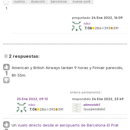
vuelos
duración
barcelona
nueva-york
1
preguntado
24 Ene 2022, 16:09
niko
7.0k
●
286
●
393
●
391
2
respuestas:
American y British Airways tardan 9 horas y Finnair parecido,
1
8h 55m.
enlace permanente
|
25 Ene 2022, 09:13
respondido
24 Ene 2022, 23:49
niko
allincx487
7.0k
(suspendido)
●
286
●
393
●
391
Un
vuelo directo desde el aeropuerto de Barcelona-El Prat