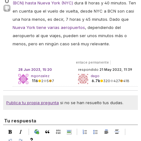
0
(BCN) hasta Nueva York (NYC)
dura 8 horas y 40 minutos. Ten
en cuenta que el vuelo de vuelta, desde NYC a BCN son casi
una hora menos, es decir, 7 horas y 45 minutos. Dado que
Nueva York tiene varias aeropuertos
, dependiendo del
aeropuerto al que viajes, pueden ser unos minutos más o
menos, pero en ningún caso será muy relevante.
enlace permanente
|
28 Jun 2023, 15:20
respondido
21 May 2022, 11:39
mgonzalez
dago
116
6.7k
●
2
●
5
●
7
●
320
●
427
●
418
Publica tu propia pregunta
si no se han resuelto tus dudas.
Tu respuesta