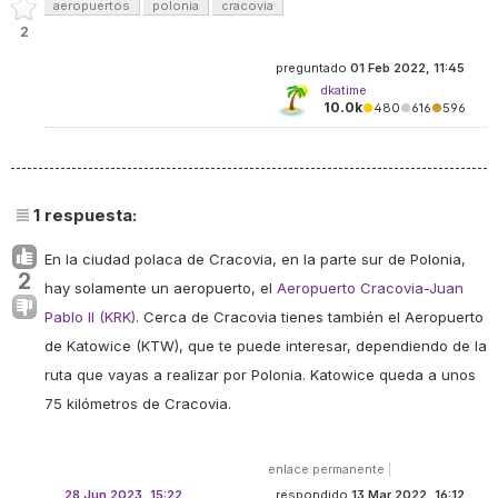
aeropuertos
polonia
cracovia
2
preguntado
01 Feb 2022, 11:45
dkatime
10.0k
●
480
●
616
●
596
1
respuesta:
En la ciudad polaca de Cracovia, en la parte sur de Polonia,
2
hay solamente un aeropuerto, el
Aeropuerto Cracovia-Juan
Pablo II (KRK)
. Cerca de Cracovia tienes también el Aeropuerto
de Katowice (KTW), que te puede interesar, dependiendo de la
ruta que vayas a realizar por Polonia. Katowice queda a unos
75 kilómetros de Cracovia.
enlace permanente
|
28 Jun 2023, 15:22
respondido
13 Mar 2022, 16:12