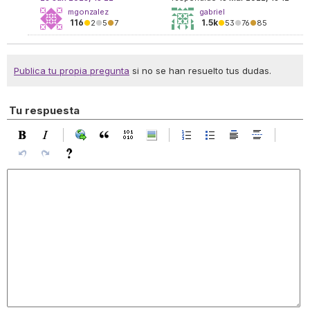
mgonzalez
gabriel
116
1.5k
●
2
●
5
●
7
●
53
●
76
●
85
Publica tu propia pregunta
si no se han resuelto tus dudas.
Tu respuesta