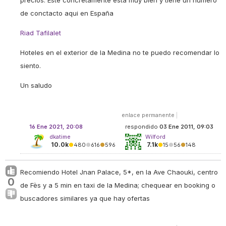
precios. Este concretamente está muy bien y tiene un número
de conctacto aqui en España
Riad Tafilalet
Hoteles en el exterior de la Medina no te puedo recomendar lo
siento.
Un saludo
enlace permanente
|
16 Ene 2021, 20:08
respondido
03 Ene 2011, 09:03
dkatime
Wilford
10.0k
7.1k
●
480
●
616
●
596
●
15
●
56
●
148
Recomiendo Hotel Jnan Palace, 5*, en la Ave Chaouki, centro
0
de Fès y a 5 min en taxi de la Medina; chequear en booking o
buscadores similares ya que hay ofertas