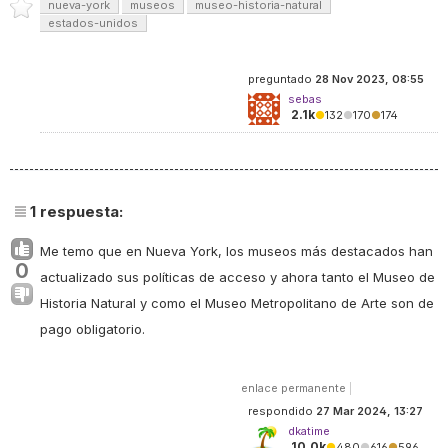
nueva-york
museos
museo-historia-natural
estados-unidos
preguntado
28 Nov 2023, 08:55
sebas
2.1k
●
132
●
170
●
174
1
respuesta:
Me temo que en Nueva York, los museos más destacados han
0
actualizado sus políticas de acceso y ahora tanto el Museo de
Historia Natural y como el Museo Metropolitano de Arte son de
pago obligatorio.
enlace permanente
|
respondido
27 Mar 2024, 13:27
dkatime
10.0k
●
480
●
616
●
596