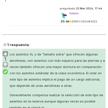
1
preguntado
23 Mar 2024, 17:44
trabber
20.4k
●
2989
●
3324
●
3252
1
respuesta:
Los asientos XL o de "tamaño extra" que ofrecen algunas
1
aerolíneas, son asientos con más espacio para las piernas y a
veces también ofrecen una mayor anchura en comparación
con los asientos estándar de la clase económica. El volar en
este tipo de asientos implica el pago de un cargo adicional,
que depende de unas aerolíneas a otras.
Generalmente compensa realizar la selección de este tipo de
asientos en la reserva aunque algunas veces es posible
también en el check-in.