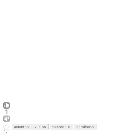
1
asientos
vuelos
asientos-xl
aerolíneas