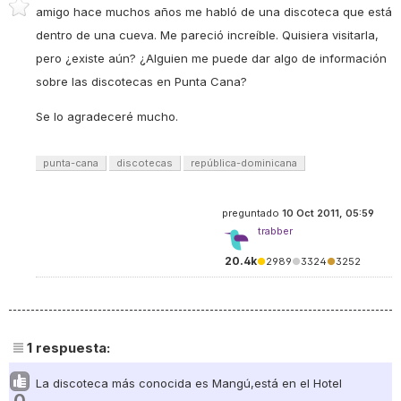
amigo hace muchos años me habló de una discoteca que está
dentro de una cueva. Me pareció increíble. Quisiera visitarla,
pero ¿existe aún? ¿Alguien me puede dar algo de información
sobre las discotecas en Punta Cana?
Se lo agradeceré mucho.
punta-cana
discotecas
república-dominicana
preguntado
10 Oct 2011, 05:59
trabber
20.4k
●
2989
●
3324
●
3252
1
respuesta:
La discoteca más conocida es Mangú,está en el Hotel