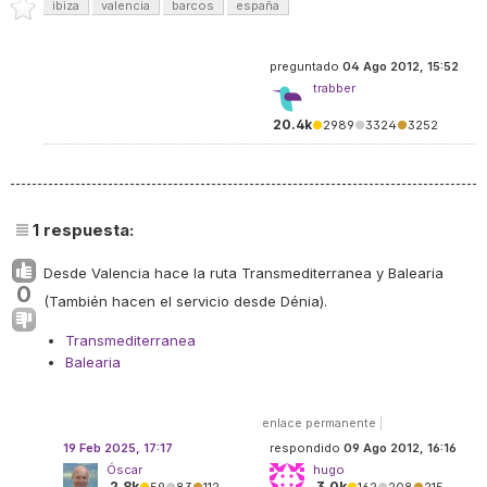
ibiza
valencia
barcos
españa
preguntado
04 Ago 2012, 15:52
trabber
20.4k
●
2989
●
3324
●
3252
1
respuesta:
Desde Valencia hace la ruta Transmediterranea y Balearia
0
(También hacen el servicio desde Dénia).
Transmediterranea
Balearia
enlace permanente
|
19 Feb 2025, 17:17
respondido
09 Ago 2012, 16:16
Óscar
hugo
2.8k
3.0k