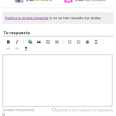
●
59
●
83
●
112
●
162
●
208
●
215
Publica tu propia pregunta
si no se han resuelto tus dudas.
Tu respuesta
[ocultar vista previa]
permitir a otros mejorar mi respuesta:
[]