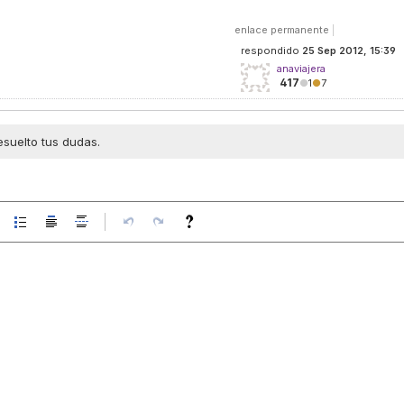
enlace permanente
|
respondido
25 Sep 2012, 15:39
anaviajera
417
●
1
●
7
esuelto tus dudas.