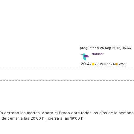
preguntado
25 Sep 2012, 15:33
trabber
20.4k
●
2989
●
3324
●
3252
fía cerraba los martes. Ahora el Prado abre todos los días de la semana
de cerrar a las 20:00 h., cierra a las 19:00 h.