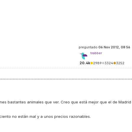
preguntado
06 Nov 2012, 08:56
trabber
20.4k
●
2989
●
3324
●
3252
tienes bastantes animales que ver. Creo que está mejor que el de Madrid
ciento no están mal y a unos precios razonables.