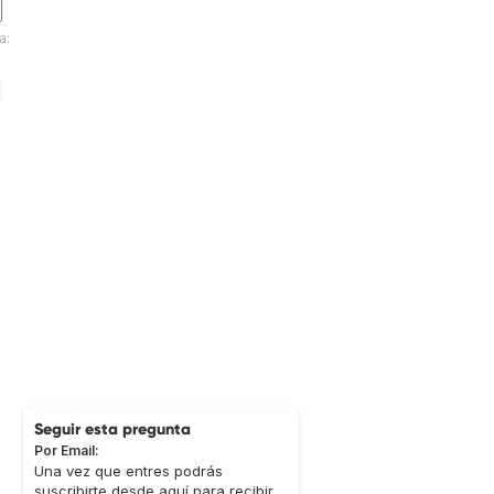
a:
Seguir esta pregunta
Por Email:
Una vez que entres podrás
suscribirte desde aquí para recibir