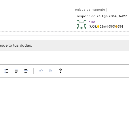
enlace permanente
|
respondido
23 Ago 2014, 16:27
niko
7.0k
●
286
●
393
●
391
esuelto tus dudas.