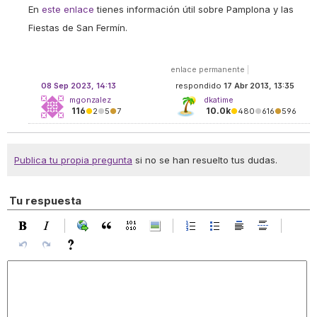
En
este enlace
tienes información útil sobre Pamplona y las
Fiestas de San Fermín.
enlace permanente
|
08 Sep 2023, 14:13
respondido
17 Abr 2013, 13:35
mgonzalez
dkatime
116
10.0k
●
2
●
5
●
7
●
480
●
616
●
596
Publica tu propia pregunta
si no se han resuelto tus dudas.
Tu respuesta