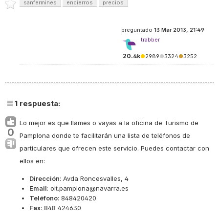
sanfermines
encierros
precios
preguntado
13 Mar 2013, 21:49
trabber
20.4k
●
2989
●
3324
●
3252
1
respuesta:
Lo mejor es que llames o vayas a la oficina de Turismo de
0
Pamplona donde te facilitarán una lista de teléfonos de
particulares que ofrecen este servicio. Puedes contactar con
ellos en:
Dirección
: Avda Roncesvalles, 4
Email
: oit.pamplona@navarra.es
Teléfono
: 848420420
Fax
: 848 424630