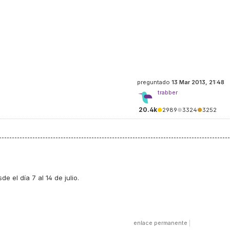
preguntado
13 Mar 2013, 21:48
trabber
20.4k
●
2989
●
3324
●
3252
e el día 7 al 14 de julio.
enlace permanente
|