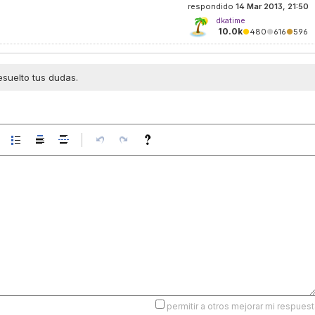
respondido
14 Mar 2013, 21:50
dkatime
10.0k
●
480
●
616
●
596
esuelto tus dudas.
permitir a otros mejorar mi respuest