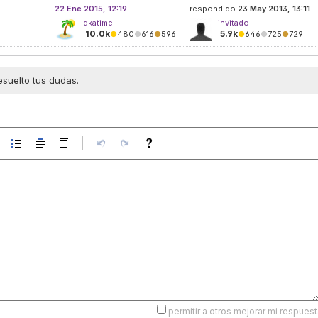
22 Ene 2015, 12:19
respondido
23 May 2013, 13:11
dkatime
invitado
10.0k
5.9k
●
480
●
616
●
596
●
646
●
725
●
729
esuelto tus dudas.
permitir a otros mejorar mi respuest