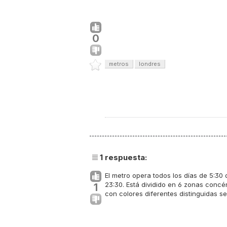
0
metros
londres
1
respuesta:
​El metro opera todos los días de 5:30
23:30. Está dividido en 6 zonas concén
1
con colores diferentes distinguidas se