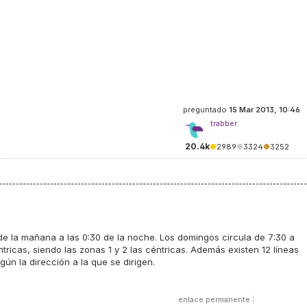
preguntado
15 Mar 2013, 10:46
trabber
20.4k
●
2989
●
3324
●
3252
 de la mañana a las 0:30 de la noche. Los domingos circula de 7:30 a
tricas, siendo las zonas 1 y 2 las céntricas. Además existen 12 líneas
gún la dirección a la que se dirigen.
enlace permanente
|