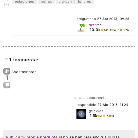
estaciones
metros
big-ben
londres
preguntado
27 Abr 2013, 09:28
dkatime
10.0k
●
480
●
616
●
596
1
respuesta:
Westminster
1
enlace permanente
|
respondido
27 Abr 2013, 11:24
galaxyes
1.5k
●
6
●
16
●
41
Publica tu propia pregunta
si no se han resuelto tus dudas.