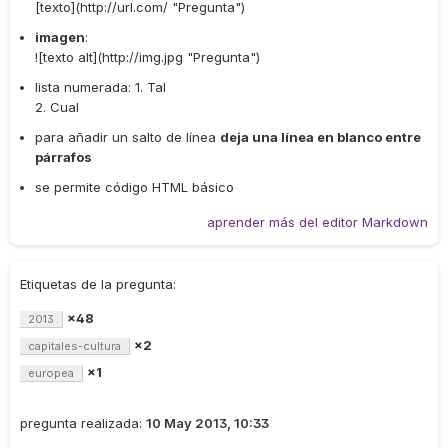
[texto](http://url.com/ "Pregunta")
imagen
:
![texto alt](http://img.jpg "Pregunta")
lista numerada: 1. Tal
2. Cual
para añadir un salto de línea
deja una línea en blanco entre
párrafos
se permite código HTML básico
aprender más del editor Markdown
Etiquetas de la pregunta:
×48
2013
×2
capitales-cultura
×1
europea
pregunta realizada:
10 May 2013, 10:33