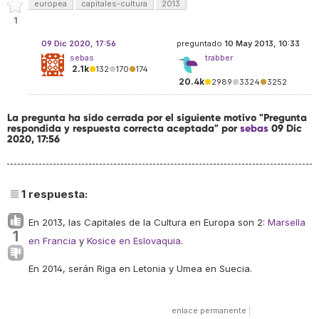
europea
capitales-cultura
2013
1
09 Dic 2020, 17:56
preguntado
10 May 2013, 10:33
sebas
trabber
2.1k
●
132
●
170
●
174
20.4k
●
2989
●
3324
●
3252
La pregunta ha sido cerrada por el siguiente motivo "Pregunta
respondida y respuesta correcta aceptada" por
sebas
09 Dic
2020, 17:56
1
respuesta:
En 2013, las Capitales de la Cultura en Europa son 2:
Marsella
1
en Francia
y
Kosice en Eslovaquia
.
En 2014, serán Riga en Letonia y Umea en Suecia.
enlace permanente
|