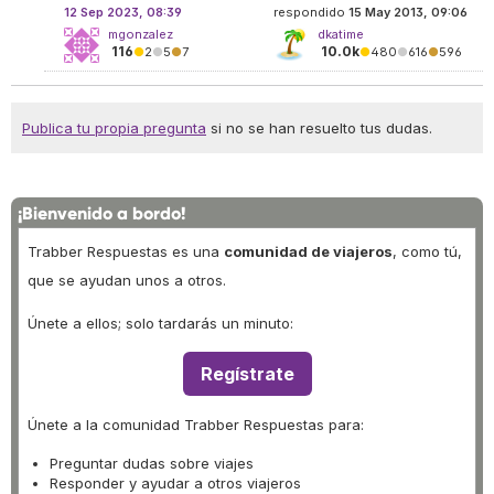
12 Sep 2023, 08:39
respondido
15 May 2013, 09:06
mgonzalez
dkatime
116
10.0k
●
2
●
5
●
7
●
480
●
616
●
596
Publica tu propia pregunta
si no se han resuelto tus dudas.
¡Bienvenido a bordo!
Trabber Respuestas es una
comunidad de viajeros
, como tú,
que se ayudan unos a otros.
Únete a ellos; solo tardarás un minuto:
Regístrate
Únete a la comunidad Trabber Respuestas para:
Preguntar dudas sobre viajes
Responder y ayudar a otros viajeros