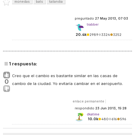
monedas
bats
tailandia
preguntado
27 May 2013, 07:03
trabber
20.4k
●
2989
●
3324
●
3252
1
respuesta:
Creo que el cambio es bastante similar en las casas de
0
cambio de la ciudad. Yo evitaría cambiar en el aeropuerto.
enlace permanente
|
respondido
23 Jun 2013, 15:28
dkatime
10.0k
●
480
●
616
●
596